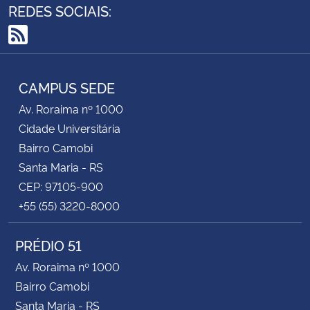
REDES SOCIAIS:
Secretaria-Geral
RSS
Secretaria de Governo
CAMPUS SEDE
Gabinete de Segurança Institucional
Av. Roraima nº 1000
Cidade Universitária
Advocacia-Geral da União
Bairro Camobi
Santa Maria - RS
Banco Central do Brasil
CEP: 97105-900
+55 (55) 3220-8000
Planalto
PRÉDIO 51
Av. Roraima nº 1000
Bairro Camobi
Santa Maria - RS