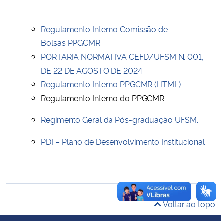
Ministério da Cidadania
Regulamento Interno Comissão de
Ministério da Saúde
Bolsas PPGCMR
PORTARIA NORMATIVA CEFD/UFSM N. 001,
Ministério de Minas e Energia
DE 22 DE AGOSTO DE 2024
Regulamento Interno PPGCMR (HTML)
Ministério da Ciência, Tecnologia, Inovações e Comunicações
Regulamento Interno do PPGCMR
Ministério do Meio Ambiente
Regimento Geral da Pós-graduação UFSM.
Ministério do Turismo
PDI – Plano de Desenvolvimento Institucional
Ministério do Desenvolvimento Regional
Controladoria-Geral da União
Voltar ao topo
Ministério da Mulher, da Família e dos Direitos Humanos