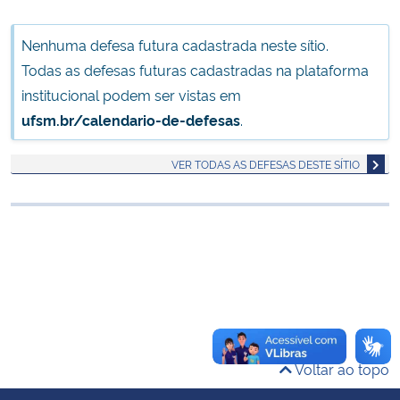
Ministério da Cidadania
Nenhuma defesa futura cadastrada neste sítio.
Ministério da Saúde
Todas as defesas futuras cadastradas na plataforma
institucional podem ser vistas em
Ministério de Minas e Energia
ufsm.br/calendario-de-defesas
.
Ministério da Ciência, Tecnologia, Inovações e Comunicações
VER TODAS AS DEFESAS DESTE SÍTIO
Ministério do Meio Ambiente
Ministério do Turismo
Ministério do Desenvolvimento Regional
Controladoria-Geral da União
Voltar ao topo
Ministério da Mulher, da Família e dos Direitos Humanos