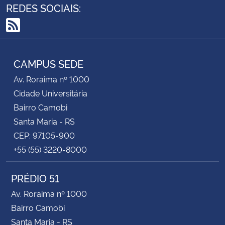
REDES SOCIAIS:
Secretaria-Geral
RSS
Secretaria de Governo
CAMPUS SEDE
Gabinete de Segurança Institucional
Av. Roraima nº 1000
Cidade Universitária
Advocacia-Geral da União
Bairro Camobi
Santa Maria - RS
Banco Central do Brasil
CEP: 97105-900
+55 (55) 3220-8000
Planalto
PRÉDIO 51
Av. Roraima nº 1000
Bairro Camobi
Santa Maria - RS