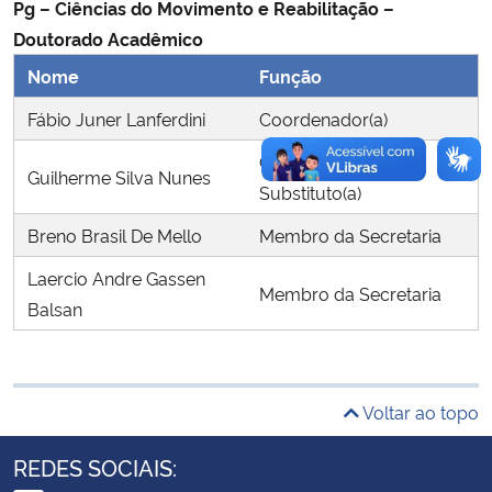
Pg – Ciências do Movimento e Reabilitação –
Doutorado Acadêmico
Secretaria-Geral
Nome
Função
Secretaria de Governo
Fábio Juner Lanferdini
Coordenador(a)
Coordenador(a)
Gabinete de Segurança Institucional
Guilherme Silva Nunes
Substituto(a)
Advocacia-Geral da União
Breno Brasil De Mello
Membro da Secretaria
Laercio Andre Gassen
Banco Central do Brasil
Membro da Secretaria
Balsan
Planalto
Voltar ao topo
REDES SOCIAIS: