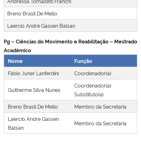
Andressa Tomazetti Franchi
Ministério da Cidadania
Breno Brasil De Mello
Ministério da Saúde
Laércio André Gassen Balsan
Ministério de Minas e Energia
Pg – Ciências do Movimento e Reabilitação – Mestrado
Acadêmico
Ministério da Ciência, Tecnologia, Inovações e Comunicações
Nome
Função
Ministério do Meio Ambiente
Fábio Juner Lanferdini
Coordenador(a)
Coordenador(a)
Ministério do Turismo
Guilherme Silva Nunes
Substituto(a)
Ministério do Desenvolvimento Regional
Breno Brasil De Mello
Membro da Secretaria
Laercio Andre Gassen
Controladoria-Geral da União
Membro da Secretaria
Balsan
Ministério da Mulher, da Família e dos Direitos Humanos