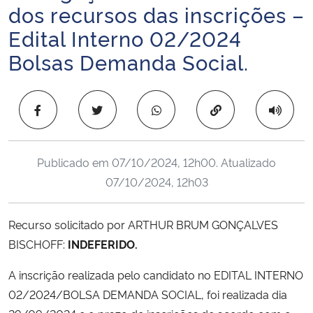
dos recursos das inscrições –
Ministério da Cidadania
Edital Interno 02/2024
Ministério da Saúde
Bolsas Demanda Social.
Ministério de Minas e Energia
Copiar para área 
Ministério da Ciência, Tecnologia, Inovações e Comunicações
Ministério do Meio Ambiente
Publicado em
07/10/2024, 12h00
. Atualizado
07/10/2024, 12h03
Ministério do Turismo
Recurso solicitado por ARTHUR BRUM GONÇALVES
Ministério do Desenvolvimento Regional
BISCHOFF:
INDEFERIDO.
Controladoria-Geral da União
A inscrição realizada pelo candidato no EDITAL INTERNO
02/2024/BOLSA DEMANDA SOCIAL, foi realizada dia
Ministério da Mulher, da Família e dos Direitos Humanos