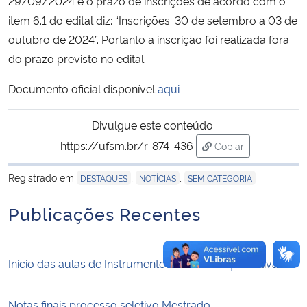
29/09/2024 e o prazo de inscrições de acordo com o
item 6.1 do edital diz: “Inscrições: 30 de setembro a 03 de
Secretaria-Geral
outubro de 2024”. Portanto a inscrição foi realizada fora
do prazo previsto no edital.
Secretaria de Governo
Documento oficial disponível
aqui
Gabinete de Segurança Institucional
Divulgue este conteúdo:
Advocacia-Geral da União
https://ufsm.br/r-874-436
Copiar
para área de trans
Registrado em
,
,
Banco Central do Brasil
DESTAQUES
NOTÍCIAS
SEM CATEGORIA
Publicações Recentes
Planalto
Inicio das aulas de Instrumentos e análises qualitativas
Notas finais processo seletivo Mestrado.