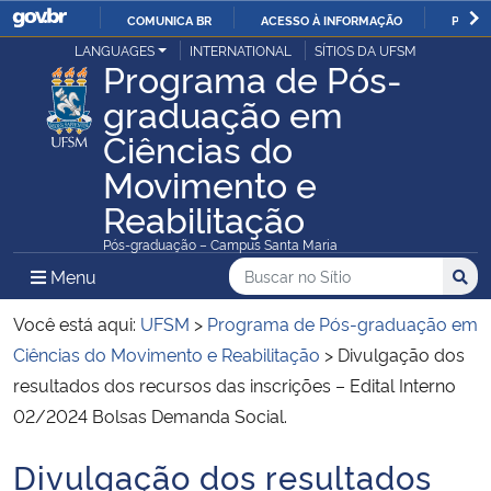
COMUNICA BR
ACESSO À INFORMAÇÃO
PARTI
Casa Civil
LANGUAGES
INTERNATIONAL
SÍTIOS DA UFSM
IR
Programa de Pós-
PARA
graduação em
Ministério da Justiça e Segurança Pública
O
Ciências do
CONTEÚDO
Ministério da Defesa
Movimento e
Reabilitação
Ministério das Relações Exteriores
Pós-graduação – Campus Santa Maria
Buscar no no Sítio
Busca
Busca:
Menu Principal do Sítio
Menu
Busc
Ministério da Economia
Você está aqui:
UFSM
>
Programa de Pós-graduação em
Ministério da Infraestrutura
Ciências do Movimento e Reabilitação
>
Divulgação dos
resultados dos recursos das inscrições – Edital Interno
Ministério da Agricultura, Pecuária e Abastecimento
02/2024 Bolsas Demanda Social.
Ministério da Educação
Divulgação dos resultados
Início do conteúdo