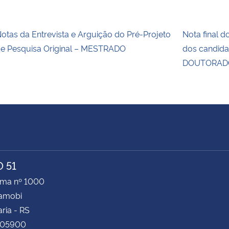
otas da Entrevista e Arguição do Pré-Projeto
Nota final d
e Pesquisa Original – MESTRADO
dos candida
DOUTORADO
 51
ima nº 1000
Camobi
ria - RS
105900