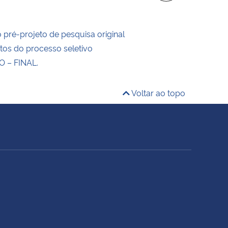
o pré-projeto de pesquisa original
tos do processo seletivo
 – FINAL.
Voltar ao topo