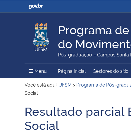
Casa Civil
Ministério da Justiça e
Segurança Pública
Programa de
Ministério da Agricultura,
Ministério da Educação
do Movimento
Pecuária e Abastecimento
Pós-graduação – Campus Santa 
Ministério do Meio Ambiente
Ministério do Turismo
Menu Principal do Sítio
Menu
Página Inicial
Gestores do sítio
Você está aqui:
UFSM
>
Programa de Pós-gradua
Social
Secretaria de Governo
Gabinete de Segurança
Resultado parcial
Início do conteúdo
Institucional
Social