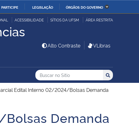
PARTICIPE
LEGISLAÇÃO
ÓRGÃOS DO GOVERNO
stério da Economia
Ministério da Infraestrutura
ONAL
ACESSIBILIDADE
SÍTIOS DA UFSM
ÁREA RESTRITA
cias
stério de Minas e Energia
Ministério da Ciência,
Alto Contraste
VLibras
Tecnologia, Inovações e
Comunicações
Buscar no no Sítio
stério da Mulher, da
Secretaria-Geral
Busca
Busca:
Buscar
lia e dos Direitos
arcial Edital Interno 02/2024/Bolsas Demanda
anos
alto
24/Bolsas Demanda