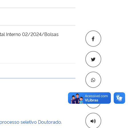
ital Interno 02/2024/Bolsas
 transferência
Copiar para áre
 processo seletivo Doutorado.