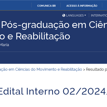
COMUNICA BR
ACESSO À INFORMAÇÃO
Ministério da Defesa
Ministério das Relações
Mini
IR
LANGUAGES
INTERNATI
Exteriores
 Pós-graduação em Ciên
PARA
O
Ministério da Cidadania
Ministério da Saúde
Mini
 e Reabilitação
CONTEÚDO
Maria
Ministério do
Controladoria-Geral da
Mini
Desenvolvimento Regional
União
Famí
ção em Ciências do Movimento e Reabilitação
>
Resultado p
Hum
Advocacia-Geral da União
Banco Central do Brasil
Plan
 Edital Interno 02/20