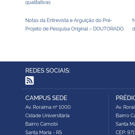
qualitativas
Notas da Entrevista e Arguição do Pré-
N
Projeto de Pesquisa Original – DOUTORADO.
d
REDES SOCIAIS:
RSS
CAMPUS SEDE
PRÉDIO
Av. Roraima nº 1000
Av. Rora
Cidade Universitária
Bairro 
Bairro Camobi
Santa Ma
Santa Maria - RS
CEP: 97