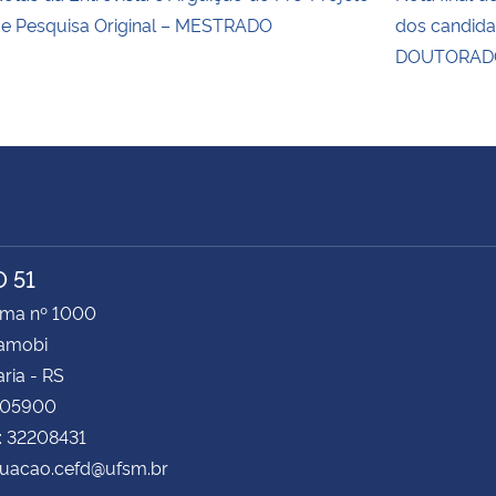
e Pesquisa Original – MESTRADO
dos candida
DOUTORADO
 51
ima nº 1000
Camobi
ria - RS
105900
: 32208431
uacao.cefd@ufsm.br