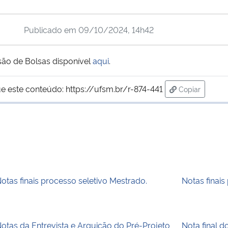
Publicado em
09/10/2024, 14h42
ão de Bolsas disponível
aqui
.
e este conteúdo:
https://ufsm.br/r-874-441
Copiar
para área de
otas finais processo seletivo Mestrado.
Notas finais
otas da Entrevista e Arguição do Pré-Projeto
Nota final d