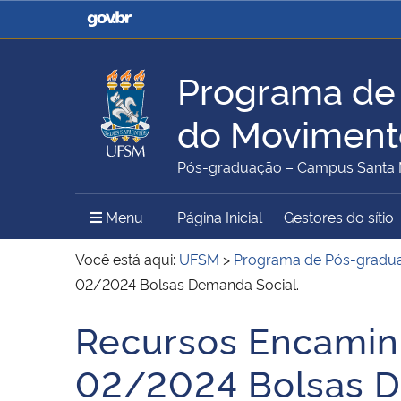
Casa Civil
Ministério da Justiça e
Segurança Pública
Programa de
Ministério da Agricultura,
Ministério da Educação
do Movimento
Pecuária e Abastecimento
Pós-graduação – Campus Santa 
Ministério do Meio Ambiente
Ministério do Turismo
Menu Principal do Sítio
Menu
Página Inicial
Gestores do sítio
Você está aqui:
UFSM
>
Programa de Pós-gradua
02/2024 Bolsas Demanda Social.
Secretaria de Governo
Gabinete de Segurança
Recursos Encaminh
Início do conteúdo
Institucional
02/2024 Bolsas D