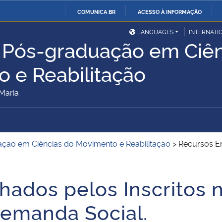
COMUNICA BR
ACESSO À INFORMAÇÃO
Ministério da Defesa
Ministério das Relações
Mini
IR
LANGUAGES
INTERNATI
Exteriores
 Pós-graduação em Ciên
PARA
O
Ministério da Cidadania
Ministério da Saúde
Mini
 e Reabilitação
CONTEÚDO
Maria
Ministério do
Controladoria-Geral da
Mini
Desenvolvimento Regional
União
Famí
ção em Ciências do Movimento e Reabilitação
>
Recursos En
Hum
Advocacia-Geral da União
Banco Central do Brasil
Plan
ados pelos Inscritos no
emanda Social.