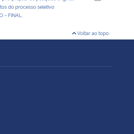
tos do processo seletivo
 – FINAL.
Voltar ao topo