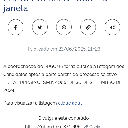
janela
Ministério da Cidadania
Ministério da Saúde
Copiar para área 
Ministério de Minas e Energia
Publicado em
23/06/2025, 21h23
Ministério da Ciência, Tecnologia, Inovações e Comunicações
A coordenação do PPGCMR torna pública a listagem dos
Ministério do Meio Ambiente
Candidatos aptos a partciparem do processo seletivo
Ministério do Turismo
EDITAL PRPGP/UFSM Nº 065, DE 30 DE SETEMBRO DE
2024.
Ministério do Desenvolvimento Regional
Para visualizar a listagem
clique aqui.
Controladoria-Geral da União
Divulgue este conteúdo:
https://ufsm.br/r-874-495
Ministério da Mulher, da Família e dos Direitos Humanos
Copiar