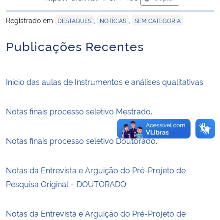
para área de trans
Registrado em
,
,
DESTAQUES
NOTÍCIAS
SEM CATEGORIA
Secretaria-Geral
Publicações Recentes
Secretaria de Governo
Gabinete de Segurança Institucional
Inicio das aulas de Instrumentos e análises qualitativas
Advocacia-Geral da União
Notas finais processo seletivo Mestrado.
Banco Central do Brasil
Notas finais processo seletivo Doutorado.
Planalto
Notas da Entrevista e Arguição do Pré-Projeto de
Pesquisa Original – DOUTORADO.
Notas da Entrevista e Arguição do Pré-Projeto de