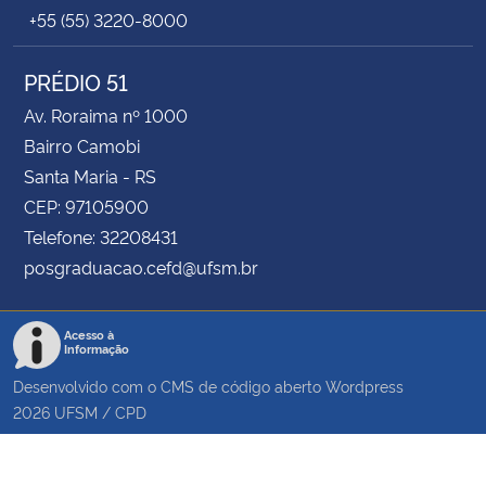
+55 (55) 3220-8000
PRÉDIO 51
Av. Roraima nº 1000
Bairro Camobi
Santa Maria - RS
CEP: 97105900
Telefone: 32208431
posgraduacao.cefd@ufsm.br
Acesso à
Informação
Desenvolvido com o CMS de código aberto
Wordpress
2026
UFSM
/
CPD