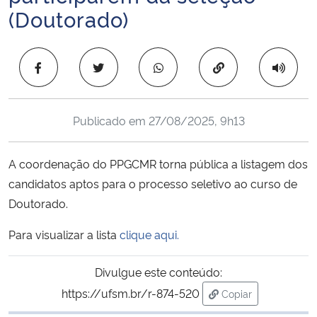
(Doutorado)
Ministério da Cidadania
Ministério da Saúde
Copiar para área 
Ministério de Minas e Energia
Publicado em
27/08/2025, 9h13
Ministério da Ciência, Tecnologia, Inovações e Comunicações
A coordenação do PPGCMR torna pública a listagem dos
Ministério do Meio Ambiente
candidatos aptos para o processo seletivo ao curso de
Ministério do Turismo
Doutorado.
Para visualizar a lista
clique aqui.
Ministério do Desenvolvimento Regional
Divulgue este conteúdo:
Controladoria-Geral da União
https://ufsm.br/r-874-520
Copiar
para área de trans
Ministério da Mulher, da Família e dos Direitos Humanos