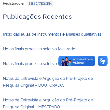
Registrado em
SEM CATEGORIA
Secretaria-Geral
Publicações Recentes
Secretaria de Governo
Inicio das aulas de Instrumentos e análises qualitativas
Gabinete de Segurança Institucional
Notas finais processo seletivo Mestrado.
Advocacia-Geral da União
Notas finais processo seletivo Doutorado.
Banco Central do Brasil
Planalto
Notas da Entrevista e Arguição do Pré-Projeto de
Pesquisa Original – DOUTORADO.
Notas da Entrevista e Arguição do Pré-Projeto de
Pesquisa Original – MESTRADO