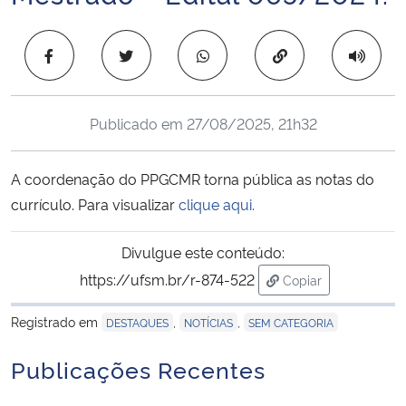
Ministério da Cidadania
Copiar para área 
Ministério da Saúde
Ministério de Minas e Energia
Publicado em
27/08/2025, 21h32
Ministério da Ciência, Tecnologia, Inovações e Comunicações
A coordenação do PPGCMR torna pública as notas do
currículo. Para visualizar
clique aqui.
Ministério do Meio Ambiente
Divulgue este conteúdo:
Ministério do Turismo
https://ufsm.br/r-874-522
Copiar
para área de trans
Ministério do Desenvolvimento Regional
Registrado em
,
,
DESTAQUES
NOTÍCIAS
SEM CATEGORIA
Controladoria-Geral da União
Publicações Recentes
Ministério da Mulher, da Família e dos Direitos Humanos