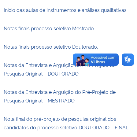
Inicio das aulas de Instrumentos e análises qualitativas
Secretaria-Geral
Notas finais processo seletivo Mestrado.
Secretaria de Governo
Notas finais processo seletivo Doutorado.
Gabinete de Segurança Institucional
Advocacia-Geral da União
Notas da Entrevista e Arguição do Pré-Projeto de
Pesquisa Original – DOUTORADO.
Banco Central do Brasil
Notas da Entrevista e Arguição do Pré-Projeto de
Planalto
Pesquisa Original – MESTRADO
Nota final do pré-projeto de pesquisa original dos
candidatos do processo seletivo DOUTORADO – FINAL.