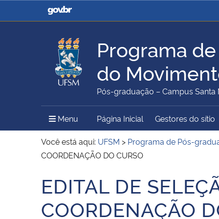
Casa Civil
Ministério da Justiça e
Segurança Pública
Programa de
Ministério da Agricultura,
Ministério da Educação
do Movimento
Pecuária e Abastecimento
Pós-graduação – Campus Santa 
Ministério do Meio Ambiente
Ministério do Turismo
Menu Principal do Sítio
Menu
Página Inicial
Gestores do sítio
Você está aqui:
UFSM
>
Programa de Pós-gradua
COORDENAÇÃO DO CURSO
Secretaria de Governo
Gabinete de Segurança
EDITAL DE SELEÇ
Início do conteúdo
Institucional
COORDENAÇÃO D