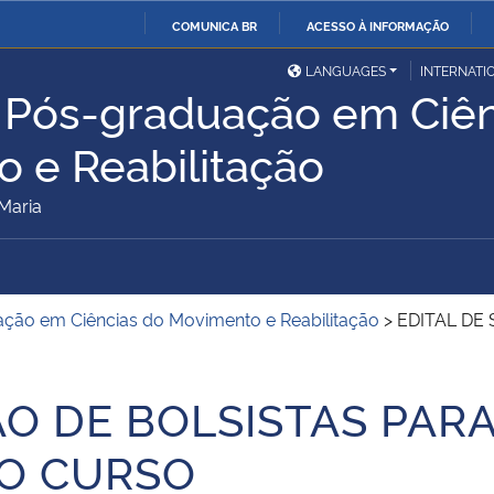
COMUNICA BR
ACESSO À INFORMAÇÃO
Ministério da Defesa
Ministério das Relações
Mini
IR
LANGUAGES
INTERNATI
Exteriores
 Pós-graduação em Ciên
PARA
O
Ministério da Cidadania
Ministério da Saúde
Mini
 e Reabilitação
CONTEÚDO
Maria
Ministério do
Controladoria-Geral da
Mini
Desenvolvimento Regional
União
Famí
ção em Ciências do Movimento e Reabilitação
>
EDITAL DE
Hum
Advocacia-Geral da União
Banco Central do Brasil
Plan
ÃO DE BOLSISTAS PAR
O CURSO