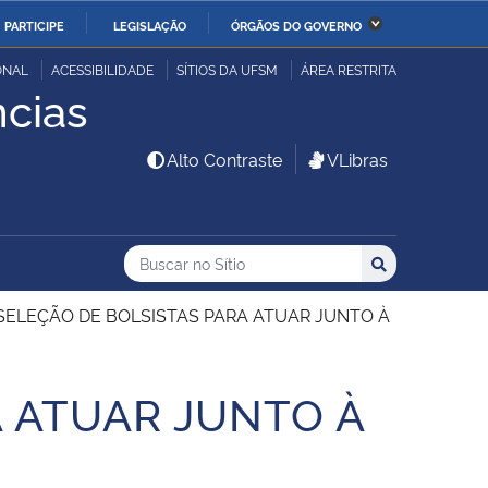
PARTICIPE
LEGISLAÇÃO
ÓRGÃOS DO GOVERNO
stério da Economia
Ministério da Infraestrutura
ONAL
ACESSIBILIDADE
SÍTIOS DA UFSM
ÁREA RESTRITA
cias
stério de Minas e Energia
Ministério da Ciência,
Alto Contraste
VLibras
Tecnologia, Inovações e
Comunicações
Buscar no no Sítio
stério da Mulher, da
Secretaria-Geral
Busca
Busca:
Buscar
lia e dos Direitos
 SELEÇÃO DE BOLSISTAS PARA ATUAR JUNTO À
anos
alto
A ATUAR JUNTO À