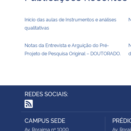
Inicio das aulas de Instrumentos e análises
N
qualitativas
Notas da Entrevista e Arguição do Pré-
N
Projeto de Pesquisa Original – DOUTORADO.
d
REDES SOCIAIS:
RSS
CAMPUS SEDE
PRÉDIO
Av. Roraima nº 1000
Av. Rora