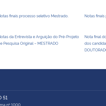
otas finais processo seletivo Mestrado.
Notas finais
otas da Entrevista e Arguição do Pré-Projeto
Nota final d
e Pesquisa Original – MESTRADO
dos candida
DOUTORADO
 51
ima nº 1000