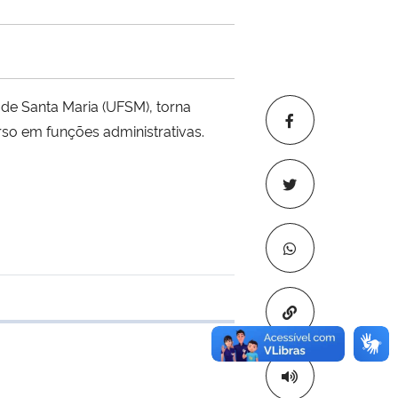
de Santa Maria (UFSM), torna
rso em funções administrativas.
Copiar para áre
 transferência