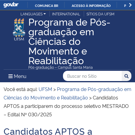
COMUNICA BR
ACESSO À INFORMAÇÃO
PARTI
Casa Civil
LANGUAGES
INTERNATIONAL
SÍTIOS DA UFSM
IR
Programa de Pós-
PARA
graduação em
Ministério da Justiça e Segurança Pública
O
Ciências do
CONTEÚDO
Ministério da Defesa
Movimento e
Reabilitação
Ministério das Relações Exteriores
Pós-graduação – Campus Santa Maria
Buscar no no Sítio
Busca
Busca:
Menu Principal do Sítio
Menu
Busc
Ministério da Economia
Você está aqui:
UFSM
>
Programa de Pós-graduação em
Ministério da Infraestrutura
Ciências do Movimento e Reabilitação
>
Candidatos
APTOS a participarem do processo seletivo MESTRADO
Ministério da Agricultura, Pecuária e Abastecimento
– Edital Nº 030/2025
Ministério da Educação
Candidatos APTOS a
Início do conteúdo