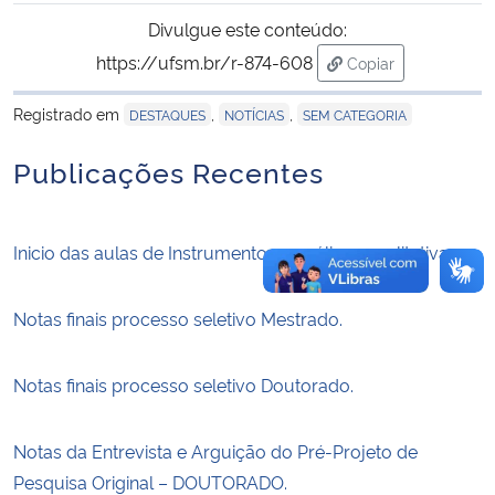
Divulgue este conteúdo:
Secretaria-Geral
https://ufsm.br/r-874-608
Copiar
para área de trans
Secretaria de Governo
Registrado em
,
,
DESTAQUES
NOTÍCIAS
SEM CATEGORIA
Publicações Recentes
Gabinete de Segurança Institucional
Advocacia-Geral da União
Inicio das aulas de Instrumentos e análises qualitativas
Banco Central do Brasil
Notas finais processo seletivo Mestrado.
Planalto
Notas finais processo seletivo Doutorado.
Notas da Entrevista e Arguição do Pré-Projeto de
Pesquisa Original – DOUTORADO.