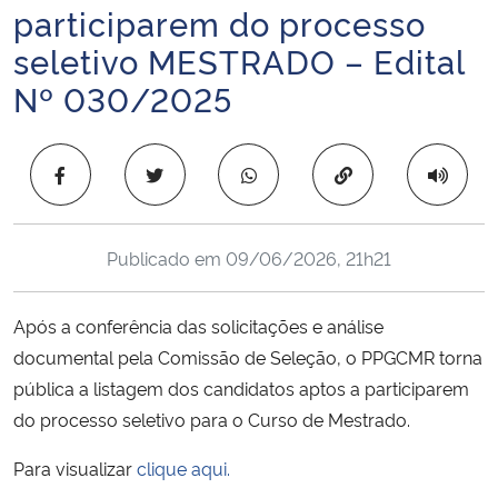
participarem do processo
Ministério da Cidadania
seletivo MESTRADO – Edital
Ministério da Saúde
Nº 030/2025
Ministério de Minas e Energia
Copiar para área 
Ministério da Ciência, Tecnologia, Inovações e Comunicações
Ministério do Meio Ambiente
Publicado em
09/06/2026, 21h21
Ministério do Turismo
Após a conferência das solicitações e análise
documental pela Comissão de Seleção, o PPGCMR torna
Ministério do Desenvolvimento Regional
pública a listagem dos candidatos aptos a participarem
do processo seletivo para o Curso de Mestrado.
Controladoria-Geral da União
Para visualizar
clique aqui.
Ministério da Mulher, da Família e dos Direitos Humanos