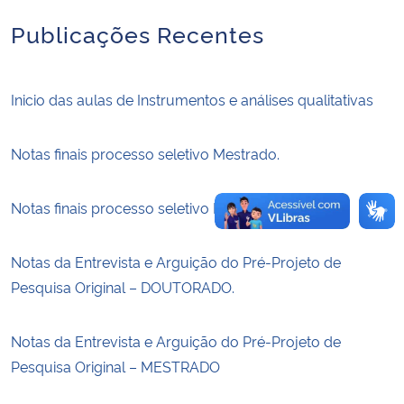
Publicações Recentes
Secretaria-Geral
Secretaria de Governo
Inicio das aulas de Instrumentos e análises qualitativas
Gabinete de Segurança Institucional
Notas finais processo seletivo Mestrado.
Advocacia-Geral da União
Notas finais processo seletivo Doutorado.
Banco Central do Brasil
Notas da Entrevista e Arguição do Pré-Projeto de
Planalto
Pesquisa Original – DOUTORADO.
Notas da Entrevista e Arguição do Pré-Projeto de
Pesquisa Original – MESTRADO