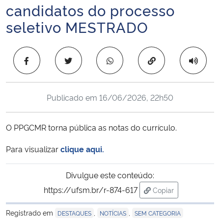
candidatos do processo
Ministério da Cidadania
seletivo MESTRADO
Ministério da Saúde
Copiar para área 
Ministério de Minas e Energia
Ministério da Ciência, Tecnologia, Inovações e Comunicações
Publicado em
16/06/2026, 22h50
Ministério do Meio Ambiente
O PPGCMR torna pública as notas do currículo.
Ministério do Turismo
Para visualizar
clique aqui.
Ministério do Desenvolvimento Regional
Divulgue este conteúdo:
https://ufsm.br/r-874-617
Copiar
Controladoria-Geral da União
para área de trans
Registrado em
,
,
DESTAQUES
NOTÍCIAS
SEM CATEGORIA
Ministério da Mulher, da Família e dos Direitos Humanos