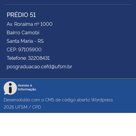
PRÉDIO 51
Av. Roraima nº 1000
Bairro Camobi
Santa Maria - RS
CEP: 97105900
Telefone: 32208431
posgraduacao.cefd@ufsm.br
Acesso à
Informação
Desenvolvido com o CMS de código aberto
Wordpress
2026
UFSM
/
CPD