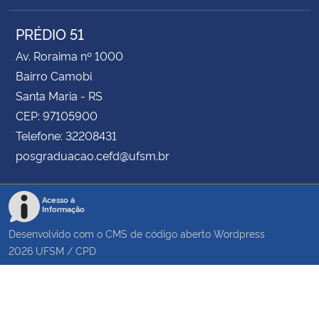
PRÉDIO 51
Av. Roraima nº 1000
Bairro Camobi
Santa Maria - RS
CEP: 97105900
Telefone: 32208431
posgraduacao.cefd@ufsm.br
Acesso à
Informação
Desenvolvido com o CMS de código aberto
Wordpress
2026
UFSM
/
CPD