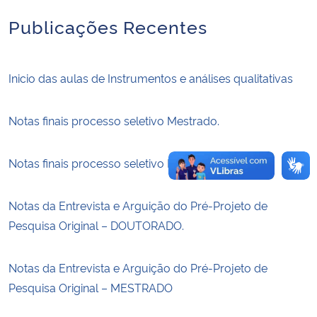
Publicações Recentes
Secretaria-Geral
Secretaria de Governo
Inicio das aulas de Instrumentos e análises qualitativas
Gabinete de Segurança Institucional
Notas finais processo seletivo Mestrado.
Advocacia-Geral da União
Notas finais processo seletivo Doutorado.
Banco Central do Brasil
Notas da Entrevista e Arguição do Pré-Projeto de
Planalto
Pesquisa Original – DOUTORADO.
Notas da Entrevista e Arguição do Pré-Projeto de
Pesquisa Original – MESTRADO