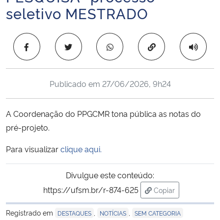
seletivo MESTRADO
Ministério da Cidadania
Ministério da Saúde
Copiar para área 
Ministério de Minas e Energia
Publicado em
27/06/2026, 9h24
Ministério da Ciência, Tecnologia, Inovações e Comunicações
A Coordenação do PPGCMR tona pública as notas do
Ministério do Meio Ambiente
pré-projeto.
Ministério do Turismo
Para visualizar
clique aqui.
Ministério do Desenvolvimento Regional
Divulgue este conteúdo:
https://ufsm.br/r-874-625
Copiar
Controladoria-Geral da União
para área de trans
Registrado em
,
,
DESTAQUES
NOTÍCIAS
SEM CATEGORIA
Ministério da Mulher, da Família e dos Direitos Humanos