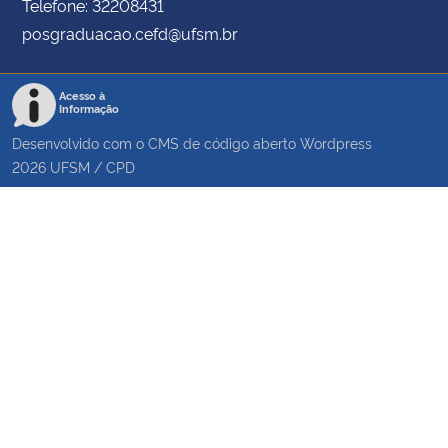
Telefone: 32208431
posgraduacao.cefd@ufsm.br
Acesso à
Informação
Desenvolvido com o CMS de código aberto
Wordpress
2026
UFSM
/
CPD