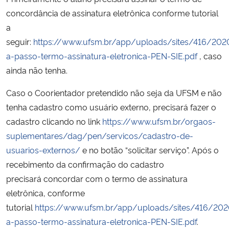
Ministério da Cidadania
concordância de assinatura eletrônica conforme tutorial
a
Ministério da Saúde
seguir:
https://www.ufsm.br/app/uploads/sites/416/20
a-passo-termo-assinatura-eletronica-PEN-SIE.pdf
, caso
Ministério de Minas e Energia
ainda não tenha.
Ministério da Ciência, Tecnologia, Inovações e Comunicações
Caso o Coorientador pretendido não seja da UFSM e não
tenha cadastro como usuário externo, precisará fazer o
Ministério do Meio Ambiente
cadastro clicando no link
https://www.ufsm.br/orgaos-
suplementares/dag/pen/servicos/cadastro-de-
Ministério do Turismo
usuarios-externos/
e no botão “solicitar serviço”. Após o
recebimento da confirmação do cadastro
Ministério do Desenvolvimento Regional
precisará concordar com o termo de assinatura
eletrônica, conforme
Controladoria-Geral da União
tutorial
https://www.ufsm.br/app/uploads/sites/416/20
a-passo-termo-assinatura-eletronica-PEN-SIE.pdf
.
Ministério da Mulher, da Família e dos Direitos Humanos