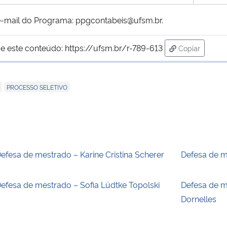
e-mail do Programa: ppgcontabeis@ufsm.br.
e este conteúdo:
https://ufsm.br/r-789-613
Copiar
para área de
,
PROCESSO SELETIVO
efesa de mestrado – Karine Cristina Scherer
Defesa de m
efesa de mestrado – Sofia Lüdtke Topolski
Defesa de m
Dornelles