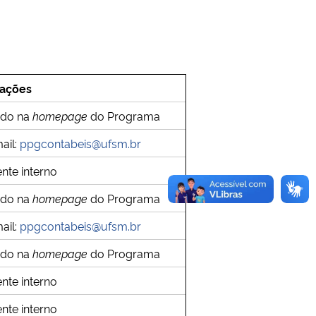
ações
ado na
homepage
do Programa
ail:
ppgcontabeis@ufsm.br
nte interno
ado na
homepage
do Programa
ail:
ppgcontabeis@ufsm.br
ado na
homepage
do Programa
nte interno
nte interno