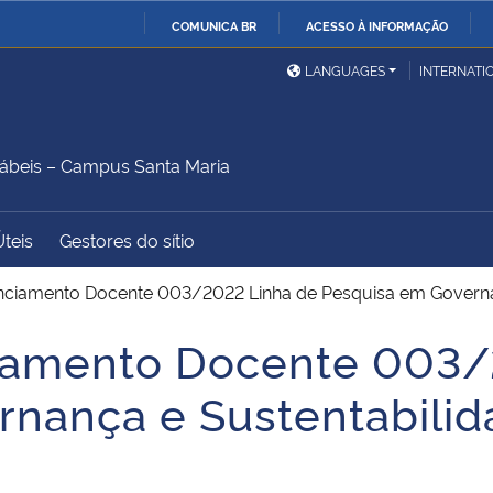
COMUNICA BR
ACESSO À INFORMAÇÃO
Ministério da Defesa
Ministério das Relações
Mini
IR
LANGUAGES
INTERNATI
Exteriores
PARA
O
Ministério da Cidadania
Ministério da Saúde
Mini
CONTEÚDO
ábeis – Campus Santa Maria
Úteis
Gestores do sítio
Ministério do
Controladoria-Geral da
Mini
Desenvolvimento Regional
União
Famí
enciamento Docente 003/2022 Linha de Pesquisa em Governa
Hum
ciamento Docente 003/
Advocacia-Geral da União
Banco Central do Brasil
Plan
nança e Sustentabili