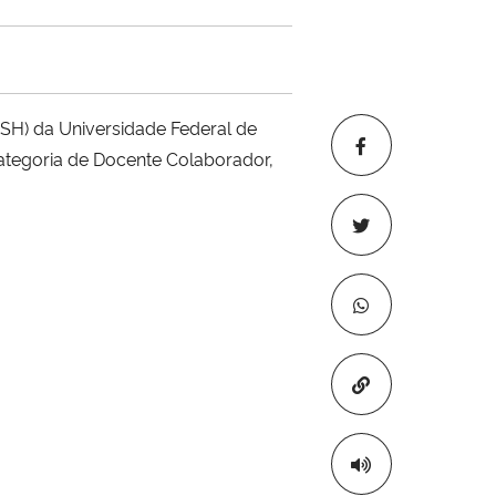
SH) da Universidade Federal de
tegoria de Docente Colaborador,
Copiar para áre