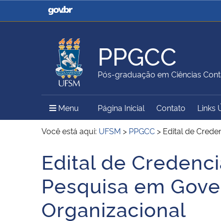
Casa Civil
Ministério da Justiça e
Segurança Pública
PPGCC
Ministério da Agricultura,
Ministério da Educação
Pós-graduação em Ciências Cont
Pecuária e Abastecimento
Menu Principal do Sítio
Menu
Página Inicial
Contato
Links 
Ministério do Meio Ambiente
Ministério do Turismo
Você está aqui:
UFSM
>
PPGCC
>
Edital de Cred
Edital de Creden
Início do conteúdo
Secretaria de Governo
Gabinete de Segurança
Pesquisa em Gover
Institucional
Organizacional