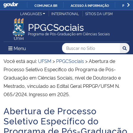
COMUNICA BR
ACESSO À INFORMAÇÃO
PARTI
Casa Civil
LANGUAGES
INTERNATIONAL
SÍTIOS DA UFSM
IR
PARA
PPGCSociais
Ministério da Justiça e Segurança Pública
O
Programa de Pós-Graduação em Ciências Sociais
CONTEÚDO
Ministério da Defesa
Buscar no no Sítio
Busca
Busca:
Menu Principal do Sítio
Menu
Busc
Ministério das Relações Exteriores
Você está aqui:
UFSM
>
PPGCSociais
>
Abertura de
Processo Seletivo Específico do Programa de Pós-
Ministério da Economia
Graduação em Ciências Sociais, nível de Doutorado e
Mestrado, vinculado ao Edital Geral PRPGP/UFSM N.
Ministério da Infraestrutura
065/2024. Ingresso em 2025.
Ministério da Agricultura, Pecuária e Abastecimento
Abertura de Processo
Início do conteúdo
Seletivo Específico do
Ministério da Educação
Programa de Pós-Graduação