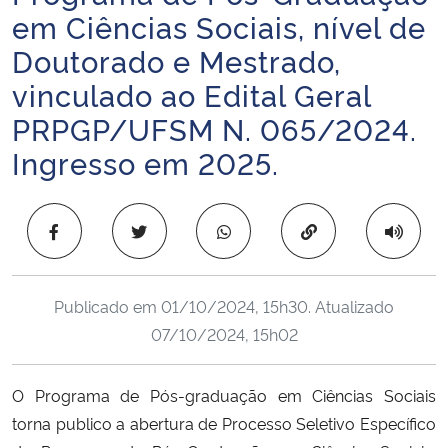
em Ciências Sociais, nível de
Ministério da Cidadania
Doutorado e Mestrado,
Ministério da Saúde
vinculado ao Edital Geral
PRPGP/UFSM N. 065/2024.
Ministério de Minas e Energia
Ingresso em 2025.
Ministério da Ciência, Tecnologia, Inovações e Comunicações
Copiar para área 
Ministério do Meio Ambiente
Ministério do Turismo
Publicado em
01/10/2024, 15h30
. Atualizado
07/10/2024, 15h02
Ministério do Desenvolvimento Regional
Controladoria-Geral da União
O Programa de Pós-graduação em Ciências Sociais
torna publico a abertura de Processo Seletivo Específico
Ministério da Mulher, da Família e dos Direitos Humanos