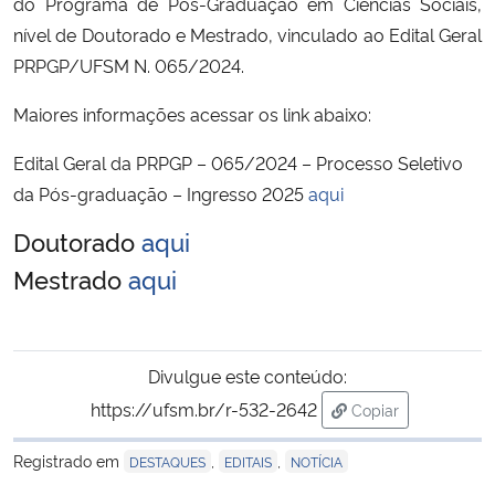
do Programa de Pós-Graduação em Ciências Sociais,
nível de Doutorado e Mestrado, vinculado ao Edital Geral
Secretaria-Geral
PRPGP/UFSM N. 065/2024.
Secretaria de Governo
Maiores informações acessar os link abaixo:
Edital Geral da PRPGP – 065/2024 – Processo Seletivo
Gabinete de Segurança Institucional
da Pós-graduação – Ingresso 2025
aqui
Advocacia-Geral da União
Doutorado
aqui
Mestrado
aqui
Banco Central do Brasil
Planalto
Divulgue este conteúdo:
https://ufsm.br/r-532-2642
Copiar
para área de tran
Registrado em
,
,
DESTAQUES
EDITAIS
NOTÍCIA