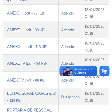
18/01/2025
Secretaria-Geral
ANEXO I
(pdf - 75 KB)
Adendo
01:16
Secretaria de Governo
18/01/2025
ANEXO II
(pdf - 38 KB)
Adendo
01:16
Gabinete de Segurança Institucional
18/01/2025
ANEXO III
(pdf - 113 KB)
Adendo
01:16
Advocacia-Geral da União
18/01/2025
ANEXO IV
(pdf - 84 KB)
Adendo
Banco Central do Brasil
01:16
18/01/2025
Planalto
ANEXO V
(pdf - 88 KB)
Adendo
01:16
EDITAL GERAL CAPES
(pdf
18/01/2025
Divulgação
- 134 KB)
01:16
PORTARIA DE PESSOAL