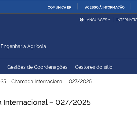
COMUNICA BR
ACESSO À INFORMAÇÃO
Ministério da Defesa
Ministério das Relações
Mini
IR
LANGUAGES
INTERNATI
Exteriores
PARA
O
Ministério da Cidadania
Ministério da Saúde
Mini
CONTEÚDO
Engenharia Agrícola
Gestões de Coordenações
Gestores do sítio
Ministério do
Controladoria-Geral da
Mini
Desenvolvimento Regional
União
Famí
25 – Chamada Internacional – 027/2025
Hum
Internacional – 027/2025
Advocacia-Geral da União
Banco Central do Brasil
Plan