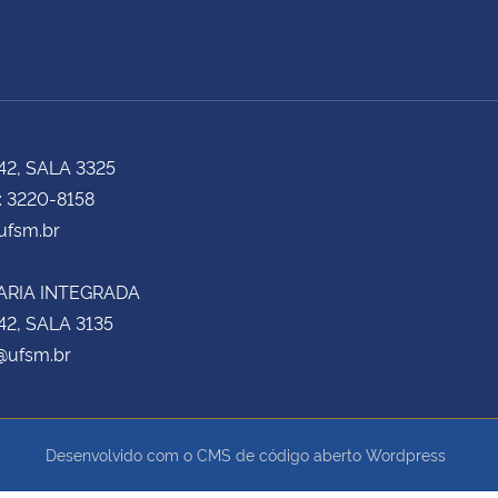
42, SALA 3325
: 3220-8158
fsm.br
ARIA INTEGRADA
42, SALA 3135
@ufsm.br
Desenvolvido com o CMS de código aberto
Wordpress