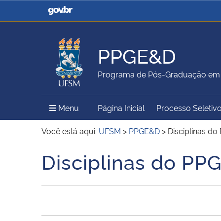
Casa Civil
Ministério da Justiça e
Segurança Pública
PPGE&D
Ministério da Agricultura,
Ministério da Educação
Programa de Pós-Graduação em 
Pecuária e Abastecimento
Menu Principal do Sítio
Menu
Página Inicial
Processo Seletiv
Ministério do Meio Ambiente
Ministério do Turismo
Você está aqui:
UFSM
>
PPGE&D
>
Disciplinas d
Disciplinas do PP
Início do conteúdo
Secretaria de Governo
Gabinete de Segurança
Institucional