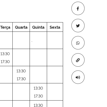
Terça
Quarta
Quinta
Sexta
.
.
13:30
Copiar para áre
17:30
13:30
17:30
13:30
17:30
13:30