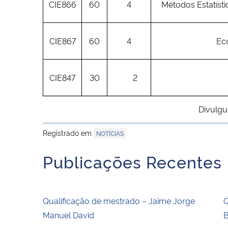
CIE866
60
4
Métodos Estatísti
CIE867
60
4
Ec
CIE847
30
2
Divulgu
Registrado em
NOTÍCIAS
Publicações Recentes
Qualificação de mestrado – Jaime Jorge
Q
Manuel David