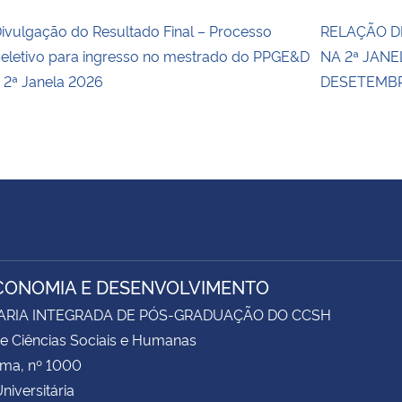
ivulgação do Resultado Final – Processo
RELAÇÃO D
eletivo para ingresso no mestrado do PPGE&D
NA 2ª JANE
 2ª Janela 2026
DESETEMBRO
CONOMIA E DESENVOLVIMENTO
ARIA INTEGRADA DE PÓS-GRADUAÇÃO DO CCSH
e Ciências Sociais e Humanas
ima, nº 1000
niversitária