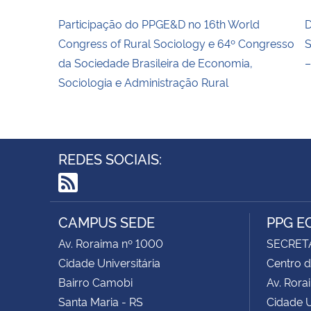
Participação do PPGE&D no 16th World
D
Congress of Rural Sociology e 64º Congresso
S
da Sociedade Brasileira de Economia,
–
Sociologia e Administração Rural
REDES SOCIAIS:
RSS
CAMPUS SEDE
PPG E
Av. Roraima nº 1000
SECRET
Cidade Universitária
Centro d
Bairro Camobi
Av. Rora
Santa Maria - RS
Cidade U