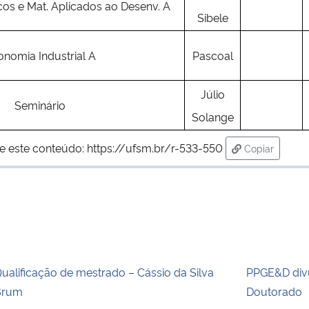
cos e Mat. Aplicados ao Desenv. A
Sibele
onomia Industrial A
Pascoal
Júlio
Seminário
Solange
e este conteúdo:
https://ufsm.br/r-533-550
Copiar
para área de
ualificação de mestrado – Cássio da Silva
PPGE&D divu
Brum
Doutorado