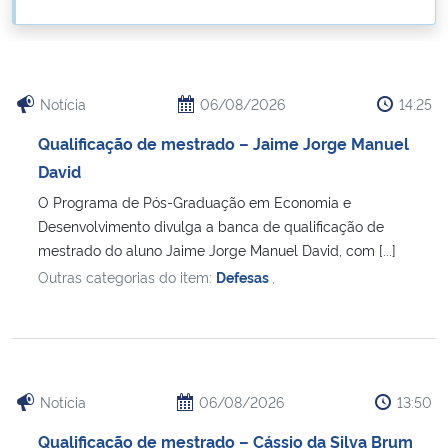
Ministério da Cidadania
Ministério da Saúde
Notícia
06/08/2026
14:25
Ministério de Minas e Energia
Qualificação de mestrado – Jaime Jorge Manuel
David
Ministério da Ciência, Tecnologia, Inovações e Comunicações
O Programa de Pós-Graduação em Economia e
Desenvolvimento divulga a banca de qualificação de
Ministério do Meio Ambiente
mestrado do aluno Jaime Jorge Manuel David, com [...]
Outras categorias do item:
Defesas
,
Ministério do Turismo
Ministério do Desenvolvimento Regional
Controladoria-Geral da União
Notícia
06/08/2026
13:50
Qualificação de mestrado – Cássio da Silva Brum
Ministério da Mulher, da Família e dos Direitos Humanos