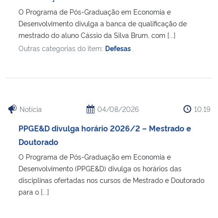
O Programa de Pós-Graduação em Economia e
Secretaria-Geral
Desenvolvimento divulga a banca de qualificação de
mestrado do aluno Cássio da Silva Brum, com [...]
Outras categorias do item:
Defesas
,
Secretaria de Governo
Gabinete de Segurança Institucional
Advocacia-Geral da União
Notícia
04/08/2026
10:19
Banco Central do Brasil
PPGE&D divulga horário 2026/2 – Mestrado e
Doutorado
Planalto
O Programa de Pós-Graduação em Economia e
Desenvolvimento (PPGE&D) divulga os horários das
disciplinas ofertadas nos cursos de Mestrado e Doutorado
para o [...]