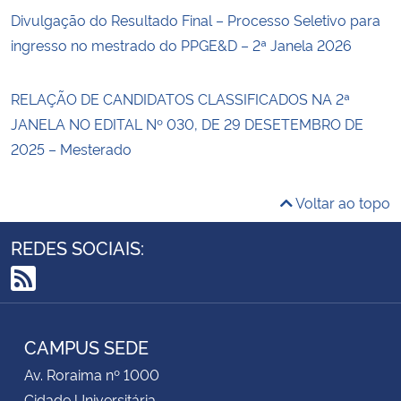
Divulgação do Resultado Final – Processo Seletivo para
ingresso no mestrado do PPGE&D – 2ª Janela 2026
RELAÇÃO DE CANDIDATOS CLASSIFICADOS NA 2ª
JANELA NO EDITAL Nº 030, DE 29 DESETEMBRO DE
2025 – Mesterado
Voltar ao topo
REDES SOCIAIS:
RSS
CAMPUS SEDE
Av. Roraima nº 1000
Cidade Universitária