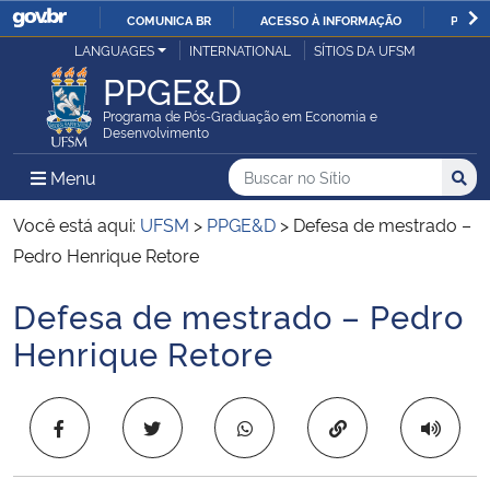
COMUNICA BR
ACESSO À INFORMAÇÃO
PARTI
Casa Civil
LANGUAGES
INTERNATIONAL
SÍTIOS DA UFSM
IR
PPGE&D
PARA
Ministério da Justiça e Segurança Pública
O
Programa de Pós-Graduação em Economia e
Desenvolvimento
CONTEÚDO
Ministério da Defesa
Buscar no no Sítio
Busca
Busca:
Menu Principal do Sítio
Menu
Busc
Ministério das Relações Exteriores
Você está aqui:
UFSM
>
PPGE&D
>
Defesa de mestrado –
Pedro Henrique Retore
Ministério da Economia
Defesa de mestrado – Pedro
Início do conteúdo
Ministério da Infraestrutura
Henrique Retore
Ministério da Agricultura, Pecuária e Abastecimento
Copiar para área 
Ministério da Educação