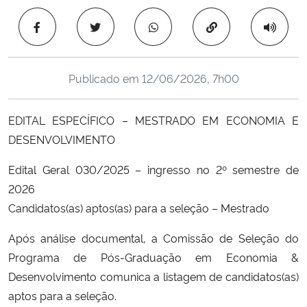
Ministério da Cidadania
Copiar para área 
Ministério da Saúde
Publicado em
12/06/2026, 7h00
Ministério de Minas e Energia
EDITAL ESPECÍFICO – MESTRADO EM ECONOMIA E
Ministério da Ciência, Tecnologia, Inovações e Comunicações
DESENVOLVIMENTO
Ministério do Meio Ambiente
Edital Geral 030/2025 – ingresso no 2º semestre de
2026
Ministério do Turismo
Candidatos(as) aptos(as) para a seleção – Mestrado
Ministério do Desenvolvimento Regional
Após análise documental, a Comissão de Seleção do
Programa de Pós-Graduação em Economia &
Controladoria-Geral da União
Desenvolvimento comunica a listagem de candidatos(as)
aptos para a seleção.
Ministério da Mulher, da Família e dos Direitos Humanos