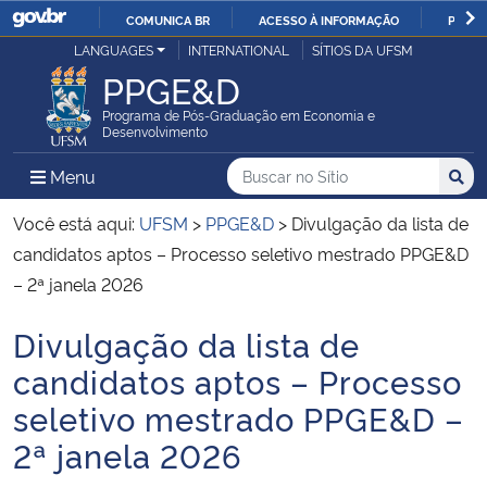
COMUNICA BR
ACESSO À INFORMAÇÃO
PARTI
Casa Civil
LANGUAGES
INTERNATIONAL
SÍTIOS DA UFSM
IR
PPGE&D
PARA
Ministério da Justiça e Segurança Pública
O
Programa de Pós-Graduação em Economia e
Desenvolvimento
CONTEÚDO
Ministério da Defesa
Buscar no no Sítio
Busca
Busca:
Menu Principal do Sítio
Menu
Busc
Ministério das Relações Exteriores
Você está aqui:
UFSM
>
PPGE&D
>
Divulgação da lista de
candidatos aptos – Processo seletivo mestrado PPGE&D
Ministério da Economia
– 2ª janela 2026
Divulgação da lista de
Ministério da Infraestrutura
Início do conteúdo
candidatos aptos – Processo
Ministério da Agricultura, Pecuária e Abastecimento
seletivo mestrado PPGE&D –
2ª janela 2026
Ministério da Educação