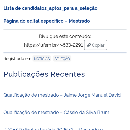
Lista de candidatos_aptos_para a_seleção
Secretaria-Geral
Página do edital específico – Mestrado
Secretaria de Governo
Divulgue este conteúdo:
https://ufsm.br/r-533-2291
Gabinete de Segurança Institucional
Copiar
para área de tran
Registrado em
,
NOTÍCIAS
SELEÇÃO
Advocacia-Geral da União
Publicações Recentes
Banco Central do Brasil
Planalto
Qualificação de mestrado – Jaime Jorge Manuel David
Qualificação de mestrado – Cássio da Silva Brum
PPGE&D divulga horário 2026/2 – Mestrado e