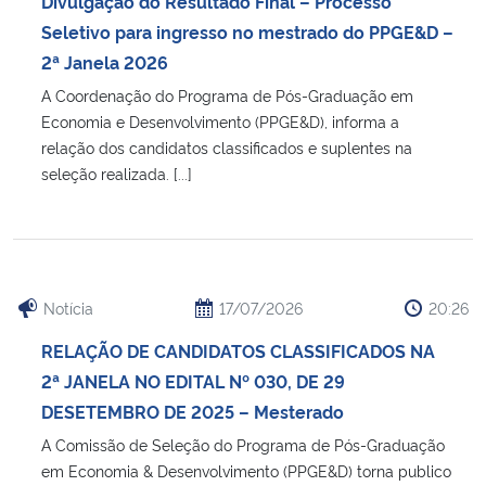
Divulgação do Resultado Final – Processo
Ministério da Cidadania
Seletivo para ingresso no mestrado do PPGE&D –
2ª Janela 2026
Ministério da Saúde
A Coordenação do Programa de Pós-Graduação em
Economia e Desenvolvimento (PPGE&D), informa a
Ministério de Minas e Energia
relação dos candidatos classificados e suplentes na
seleção realizada. [...]
Ministério da Ciência, Tecnologia, Inovações e Comunicações
Ministério do Meio Ambiente
Ministério do Turismo
Notícia
17/07/2026
20:26
RELAÇÃO DE CANDIDATOS CLASSIFICADOS NA
Ministério do Desenvolvimento Regional
2ª JANELA NO EDITAL Nº 030, DE 29
DESETEMBRO DE 2025 – Mesterado
Controladoria-Geral da União
A Comissão de Seleção do Programa de Pós-Graduação
em Economia & Desenvolvimento (PPGE&D) torna publico
Ministério da Mulher, da Família e dos Direitos Humanos