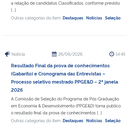
a relação de candidatos Classificados, conforme previsto
[...]
Secretaria-Geral
Outras categorias do item:
Destaques
,
Notícias
,
Seleção
Secretaria de Governo
Gabinete de Segurança Institucional
Notícia
26/06/2026
14:45
Advocacia-Geral da União
Resultado Final da prova de conhecimentos
(Gabarito) e Cronograma das Entrevistas –
Banco Central do Brasil
Processo seletivo mestrado PPGE&D – 2ª janela
2026
Planalto
A Comissão de Seleção do Programa de Pós-Graduação
em Economia & Desenvolvimento (PPGE&D) torna publico
o resultado final da prova de conhecimentos [...]
Outras categorias do item:
Destaques
,
Notícias
,
Seleção