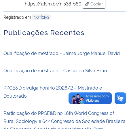
https://ufsm.br/r-533-569
Copiar
para área de trans
Secretaria-Geral
Registrado em
NOTÍCIAS
Secretaria de Governo
Publicações Recentes
Gabinete de Segurança Institucional
Qualificação de mestrado – Jaime Jorge Manuel David
Advocacia-Geral da União
Qualificação de mestrado – Cássio da Silva Brum
Banco Central do Brasil
PPGE&D divulga horário 2026/2 – Mestrado e
Planalto
Doutorado
Participação do PPGE&D no 16th World Congress of
Rural Sociology e 64º Congresso da Sociedade Brasileira
de Economia, Sociologia e Administração Rural