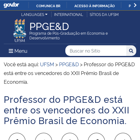
COMUNICA BR
ACESSO À INFORMAÇÃO
PARTI
Casa Civil
LANGUAGES
INTERNATIONAL
SÍTIOS DA UFSM
IR
PPGE&D
PARA
Ministério da Justiça e Segurança Pública
O
Programa de Pós-Graduação em Economia e
Desenvolvimento
CONTEÚDO
Ministério da Defesa
Buscar no no Sítio
Busca
Busca:
Menu Principal do Sítio
Menu
Busc
Ministério das Relações Exteriores
Você está aqui:
UFSM
>
PPGE&D
>
Professor do PPGE&D
está entre os vencedores do XXII Prêmio Brasil de
Ministério da Economia
Economia.
Professor do PPGE&D está
Ministério da Infraestrutura
Início do conteúdo
entre os vencedores do XXII
Ministério da Agricultura, Pecuária e Abastecimento
Prêmio Brasil de Economia.
Ministério da Educação