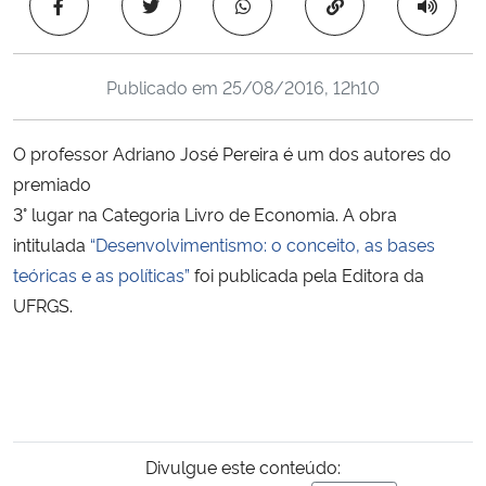
Copiar para área 
Ministério da Cidadania
Ministério da Saúde
Publicado em
25/08/2016, 12h10
Ministério de Minas e Energia
O professor Adriano José Pereira é um dos autores do
premiado
Ministério da Ciência, Tecnologia, Inovações e Comunicações
3
°
lugar na Categoria Livro de Economia. A obra
intitulada
“Desenvolvimentismo: o conceito, as bases
Ministério do Meio Ambiente
teóricas e as políticas”
foi publicada pela Editora da
UFRGS.
Ministério do Turismo
Ministério do Desenvolvimento Regional
Controladoria-Geral da União
Divulgue este conteúdo:
Ministério da Mulher, da Família e dos Direitos Humanos