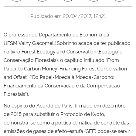
Ministério da Cidadania
Publicado em
20/04/2017, 12h21
Ministério da Saúde
O professor do Departamento de Economia da
Ministério de Minas e Energia
UFSM Valny Giacomelli Sobrinho acaba de ter publicado,
no livro
Forest Ecology and Conservation
(Ecologia e
Ministério da Ciência, Tecnologia, Inovações e Comunicações
Conservação Florestais), o capítulo intitulado “
From
Paper to Carbon Money: Financing Forest Conservation
Ministério do Meio Ambiente
and Offset
” (“Do Papel-Moeda à Moeda-Carbono:
Financiamento da Conservação e da Compensação
Ministério do Turismo
Florestais”).
Ministério do Desenvolvimento Regional
No espírito do Acordo de Paris, firmado em dezembro
de 2015 para substituir o Protocolo de Kyoto,
Controladoria-Geral da União
demonstra-se como a política climática de controle das
emissões de gases de efeito-estufa (GEE) pode-se servir
Ministério da Mulher, da Família e dos Direitos Humanos