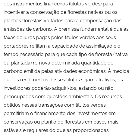
dos instrumentos financeiros (títulos verdes) para
incentivar a conservação de florestas nativas ou os
Secretaria-Geral
plantios florestais voltados para a compensação das
emissões de carbono. A premissa fundamental é que as
Secretaria de Governo
taxas de juros pagas pelos títulos verdes aos seus
portadores reflitam a capacidade de assimilação e o
Gabinete de Segurança Institucional
tempo necessário para que cada tipo de floresta (nativa
ou plantada) remova determinada quantidade de
Advocacia-Geral da União
carbono emitida pelas atividades econômicas. À medida
Banco Central do Brasil
que os rendimentos desses títulos sejam atrativos, os
investidores poderão adquiri-los, estando ou não
Planalto
preocupados com questões ambientais. Os recursos
obtidos nessas transações com títulos verdes
permitiriam o financiamento dos investimentos em
conservação ou plantio de florestas em bases mais
estáveis e regulares do que as proporcionadas