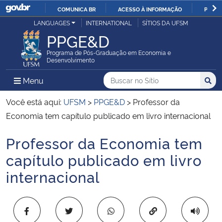
COMUNICA BR
ACESSO À INFORMAÇÃO
PARTI
Casa Civil
LANGUAGES
INTERNATIONAL
SÍTIOS DA UFSM
IR
PPGE&D
PARA
Ministério da Justiça e Segurança Pública
O
Programa de Pós-Graduação em Economia e
Desenvolvimento
CONTEÚDO
Ministério da Defesa
Buscar no no Sítio
Busca
Busca:
Menu Principal do Sítio
Menu
Busc
Ministério das Relações Exteriores
Você está aqui:
UFSM
>
PPGE&D
>
Professor da
Economia tem capítulo publicado em livro internacional
Ministério da Economia
Professor da Economia tem
Início do conteúdo
Ministério da Infraestrutura
capítulo publicado em livro
internacional
Ministério da Agricultura, Pecuária e Abastecimento
Ministério da Educação
Copiar para área 