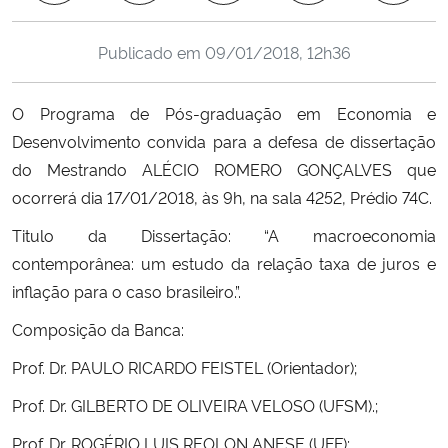
Ministério da Cidadania
Publicado em
09/01/2018, 12h36
Ministério da Saúde
O Programa de Pós-graduação em Economia e
Ministério de Minas e Energia
Desenvolvimento convida para a defesa de dissertação
do Mestrando ALÉCIO ROMERO GONÇALVES que
Ministério da Ciência, Tecnologia, Inovações e Comunicações
ocorrerá dia 17/01/2018, às 9h, na sala 4252, Prédio 74C.
Ministério do Meio Ambiente
Titulo da Dissertação: “A macroeconomia
contemporânea: um estudo da relação taxa de juros e
Ministério do Turismo
inflação para o caso brasileiro.”.
Composição da Banca:
Ministério do Desenvolvimento Regional
Prof. Dr. PAULO RICARDO FEISTEL (Orientador);
Controladoria-Geral da União
Prof. Dr. GILBERTO DE OLIVEIRA VELOSO
(
UFSM).
;
Prof. Dr
. ROGÉRIO LUIS REOLON ANESE (UFF);
Ministério da Mulher, da Família e dos Direitos Humanos