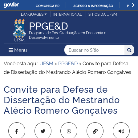
COMUNICA BR
ACESSO À INFORMAÇÃO
PARTI
Casa Civil
LANGUAGES
INTERNATIONAL
SÍTIOS DA UFSM
IR
PPGE&D
PARA
Ministério da Justiça e Segurança Pública
O
Programa de Pós-Graduação em Economia e
Desenvolvimento
CONTEÚDO
Ministério da Defesa
Buscar no no Sítio
Busca
Busca:
Menu Principal do Sítio
Menu
Busc
Ministério das Relações Exteriores
Você está aqui:
UFSM
>
PPGE&D
>
Convite para Defesa
de Dissertação do Mestrando Alécio Romero Gonçalves
Ministério da Economia
Convite para Defesa de
Início do conteúdo
Ministério da Infraestrutura
Dissertação do Mestrando
Alécio Romero Gonçalves
Ministério da Agricultura, Pecuária e Abastecimento
Ministério da Educação
Copiar para área 