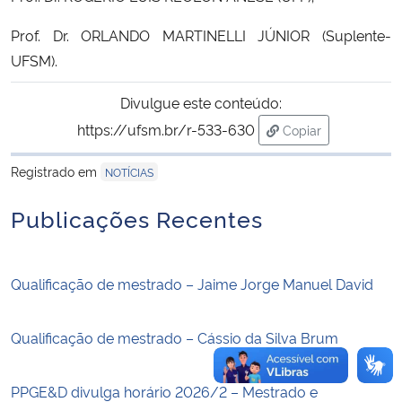
Prof. Dr.
ORLANDO MARTINELLI JÚNIOR
(Suplente-
Secretaria-Geral
UFSM).
Secretaria de Governo
Divulgue este conteúdo:
https://ufsm.br/r-533-630
Copiar
Gabinete de Segurança Institucional
para área de trans
Registrado em
NOTÍCIAS
Advocacia-Geral da União
Publicações Recentes
Banco Central do Brasil
Planalto
Qualificação de mestrado – Jaime Jorge Manuel David
Qualificação de mestrado – Cássio da Silva Brum
PPGE&D divulga horário 2026/2 – Mestrado e