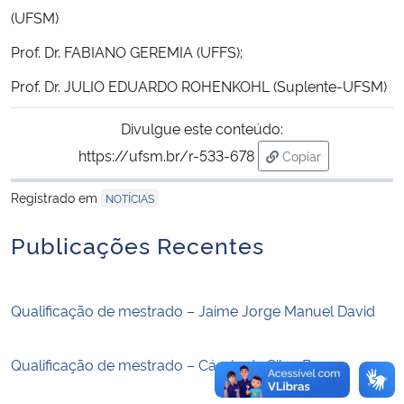
(UFSM)
Secretaria-Geral
Prof. Dr. FABIANO GEREMIA (UFFS);
Prof. Dr. JULIO EDUARDO ROHENKOHL (Suplente-UFSM)
Secretaria de Governo
Divulgue este conteúdo:
Gabinete de Segurança Institucional
https://ufsm.br/r-533-678
Copiar
para área de trans
Advocacia-Geral da União
Registrado em
NOTÍCIAS
Banco Central do Brasil
Publicações Recentes
Planalto
Qualificação de mestrado – Jaime Jorge Manuel David
Qualificação de mestrado – Cássio da Silva Brum