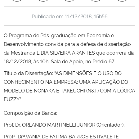
Ministério da Cidadania
Publicado em
11/12/2018, 15h56
Ministério da Saúde
O Programa de Pós-graduação em Economia e
Ministério de Minas e Energia
Desenvolvimento convida para a defesa de dissertação
da Mestranda LÍDIA SILVEIRA ARANTES que ocorrerá dia
Ministério da Ciência, Tecnologia, Inovações e Comunicações
18/12/2018, às 10h, Sala de Apoio, no Prédio 67.
Ministério do Meio Ambiente
Titulo da Dissertação: “AS DIMENSÕES E O USO DO
CONHECIMENTO NA EMPRESA: UMA APLICAÇÃO DO
Ministério do Turismo
MODELO DE NONAKA E TAKEUCHI (N&T) COM A LÓGICA
FUZZY”
Ministério do Desenvolvimento Regional
Composição da Banca:
Controladoria-Geral da União
Prof. Dr. ORLANDO MARTINELLI JUNIOR (Orientador);
Profª. Drª.VANIA DE FATIMA BARROS ESTIVALETE
Ministério da Mulher, da Família e dos Direitos Humanos