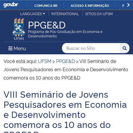
COMUNICA BR
ACESSO À INFORMAÇÃO
PARTI
Casa Civil
LANGUAGES
INTERNATIONAL
SÍTIOS DA UFSM
IR
PPGE&D
PARA
Ministério da Justiça e Segurança Pública
O
Programa de Pós-Graduação em Economia e
Desenvolvimento
CONTEÚDO
Ministério da Defesa
Buscar no no Sítio
Busca
Busca:
Menu Principal do Sítio
Menu
Busc
Ministério das Relações Exteriores
Você está aqui:
UFSM
>
PPGE&D
>
VIII Seminário de
Jovens Pesquisadores em Economia e Desenvolvimento
Ministério da Economia
comemora os 10 anos do PPGE&D
VIII Seminário de Jovens
Ministério da Infraestrutura
Início do conteúdo
Pesquisadores em Economia
Ministério da Agricultura, Pecuária e Abastecimento
e Desenvolvimento
comemora os 10 anos do
Ministério da Educação