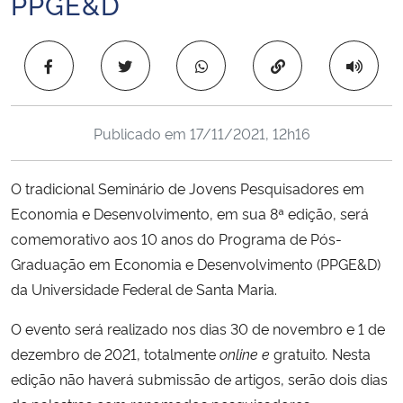
PPGE&D
Ministério da Cidadania
Copiar para área 
Ministério da Saúde
Ministério de Minas e Energia
Publicado em
17/11/2021, 12h16
Ministério da Ciência, Tecnologia, Inovações e Comunicações
O tradicional Seminário de Jovens Pesquisadores em
Ministério do Meio Ambiente
Economia e Desenvolvimento, em sua 8ª edição, será
comemorativo aos 10 anos do Programa de Pós-
Ministério do Turismo
Graduação em Economia e Desenvolvimento (PPGE&D)
da Universidade Federal de Santa Maria.
Ministério do Desenvolvimento Regional
O evento será realizado nos dias 30 de novembro e 1 de
Controladoria-Geral da União
dezembro de 2021, totalmente
online e
gratuito
.
Nesta
edição não haverá submissão de artigos, serão dois dias
Ministério da Mulher, da Família e dos Direitos Humanos