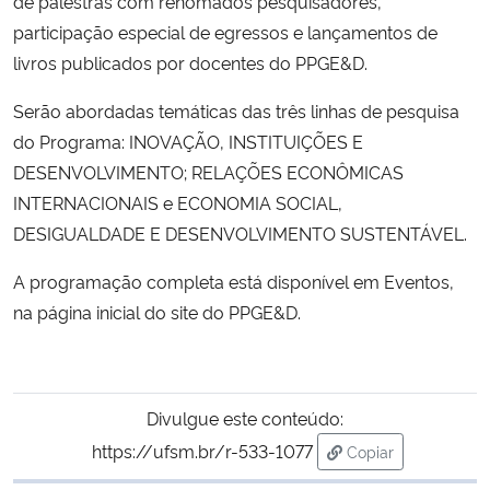
de palestras com renomados pesquisadores,
participação especial de egressos e lançamentos de
Secretaria-Geral
livros publicados por docentes do PPGE&D.
Serão abordadas temáticas das três linhas de pesquisa
Secretaria de Governo
do Programa:
INOVAÇÃO, INSTITUIÇÕES E
Gabinete de Segurança Institucional
DESENVOLVIMENTO; RELAÇÕES ECONÔMICAS
INTERNACIONAIS e ECONOMIA SOCIAL,
Advocacia-Geral da União
DESIGUALDADE E DESENVOLVIMENTO SUSTENTÁVEL.
A programação completa está disponível em Eventos,
Banco Central do Brasil
na página inicial do site do PPGE&D.
Planalto
Divulgue este conteúdo:
https://ufsm.br/r-533-1077
Copiar
para área de tran