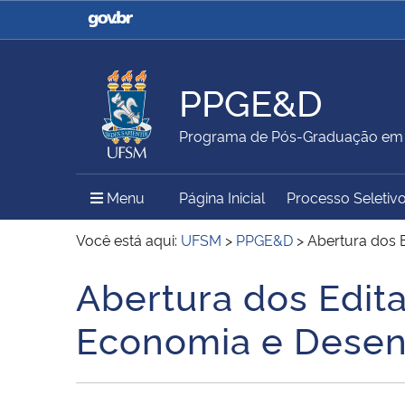
Casa Civil
Ministério da Justiça e
Segurança Pública
PPGE&D
Ministério da Agricultura,
Ministério da Educação
Programa de Pós-Graduação em 
Pecuária e Abastecimento
Menu Principal do Sítio
Menu
Página Inicial
Processo Seletiv
Ministério do Meio Ambiente
Ministério do Turismo
Você está aqui:
UFSM
>
PPGE&D
>
Abertura dos 
Abertura dos Edit
Início do conteúdo
Secretaria de Governo
Gabinete de Segurança
Economia e Desen
Institucional