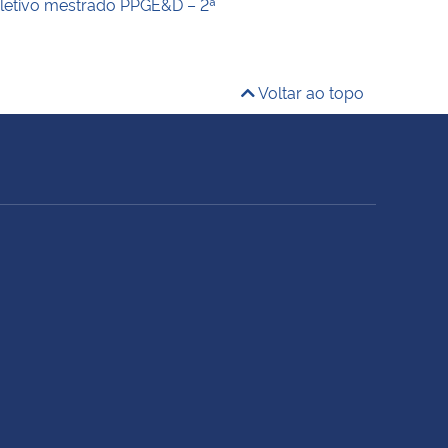
letivo mestrado PPGE&D – 2ª
Voltar ao topo