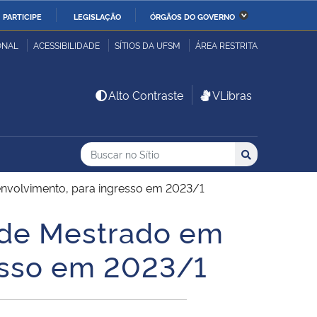
PARTICIPE
LEGISLAÇÃO
ÓRGÃOS DO GOVERNO
stério da Economia
Ministério da Infraestrutura
ONAL
ACESSIBILIDADE
SÍTIOS DA UFSM
ÁREA RESTRITA
stério de Minas e Energia
Ministério da Ciência,
Alto Contraste
VLibras
Tecnologia, Inovações e
Comunicações
Buscar no no Sítio
Busca
Busca:
Buscar
stério da Mulher, da
Secretaria-Geral
lia e dos Direitos
nvolvimento, para ingresso em 2023/1
anos
 de Mestrado em
alto
esso em 2023/1