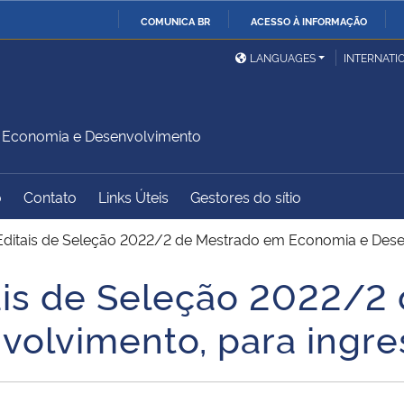
COMUNICA BR
ACESSO À INFORMAÇÃO
Ministério da Defesa
Ministério das Relações
Mini
IR
LANGUAGES
INTERNATI
Exteriores
PARA
O
Ministério da Cidadania
Ministério da Saúde
Mini
CONTEÚDO
Economia e Desenvolvimento
o
Contato
Links Úteis
Gestores do sítio
Ministério do
Controladoria-Geral da
Mini
Desenvolvimento Regional
União
Famí
Editais de Seleção 2022/2 de Mestrado em Economia e Dese
Hum
ais de Seleção 2022/2
Advocacia-Geral da União
Banco Central do Brasil
Plan
volvimento, para ingr