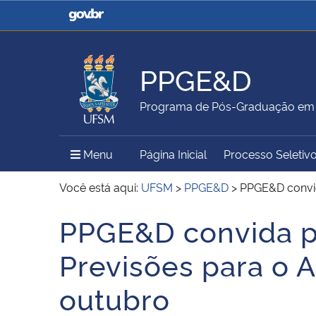
Casa Civil
Ministério da Justiça e
Segurança Pública
PPGE&D
Ministério da Agricultura,
Ministério da Educação
Programa de Pós-Graduação em 
Pecuária e Abastecimento
Menu Principal do Sítio
Menu
Página Inicial
Processo Seletiv
Ministério do Meio Ambiente
Ministério do Turismo
Você está aqui:
UFSM
>
PPGE&D
>
PPGE&D convida
PPGE&D convida pa
Início do conteúdo
Secretaria de Governo
Gabinete de Segurança
Previsões para o A
Institucional
outubro