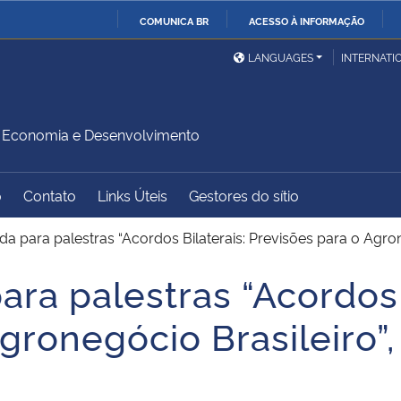
COMUNICA BR
ACESSO À INFORMAÇÃO
Ministério da Defesa
Ministério das Relações
Mini
IR
LANGUAGES
INTERNATI
Exteriores
PARA
O
Ministério da Cidadania
Ministério da Saúde
Mini
CONTEÚDO
Economia e Desenvolvimento
o
Contato
Links Úteis
Gestores do sítio
Ministério do
Controladoria-Geral da
Mini
Desenvolvimento Regional
União
Famí
 para palestras “Acordos Bilaterais: Previsões para o Agrone
Hum
ra palestras “Acordos B
Advocacia-Geral da União
Banco Central do Brasil
Plan
gronegócio Brasileiro”,