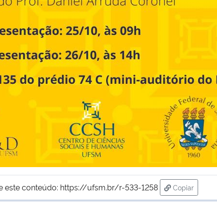
e este conteúdo:
https://ufsm.br/r-533-1258
Copiar
para área d