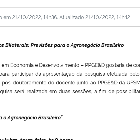
do em
21/10/2022, 14h36
. Atualizado
21/10/2022, 14h42
os
Bilaterais: Previsões para o Agronegócio Brasileiro
em Economia e Desenvolvimento – PPGE&D gostaria de co
ara participar da apresentação da pesquisa efetuada pel
e pós-doutoramento do docente junto ao PPGE&D da UFSM, s
isa será realizada em duas sessões, a fim de possibilita
a o Agronegócio Brasileiro”
.
outubro, terça-feira, às 9 horas.