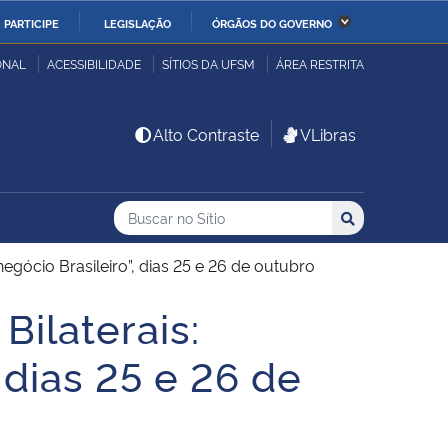
PARTICIPE
LEGISLAÇÃO
ÓRGÃOS DO GOVERNO
stério da Economia
Ministério da Infraestrutura
ONAL
ACESSIBILIDADE
SÍTIOS DA UFSM
ÁREA RESTRITA
stério de Minas e Energia
Ministério da Ciência,
Alto Contraste
VLibras
Tecnologia, Inovações e
Comunicações
Buscar no no Sítio
Busca
Busca:
Buscar
stério da Mulher, da
Secretaria-Geral
lia e dos Direitos
gócio Brasileiro”, dias 25 e 26 de outubro
anos
ilaterais:
alto
 dias 25 e 26 de