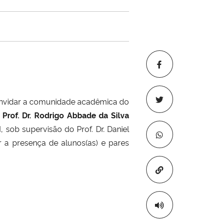
nvidar a comunidade acadêmica do
o
Prof. Dr. Rodrigo Abbade da Silva
ob supervisão do Prof. Dr. Daniel
r a presença de alunos(as) e pares
Copiar para áre