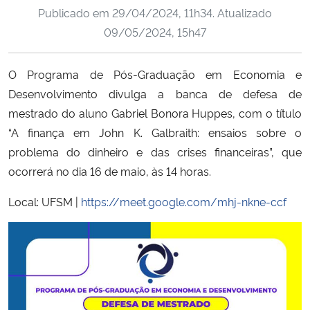
Publicado em
29/04/2024, 11h34
. Atualizado
Ministério da Cidadania
09/05/2024, 15h47
Ministério da Saúde
O Programa de Pós-Graduação em Economia e
Ministério de Minas e Energia
Desenvolvimento divulga a banca de defesa de
mestrado do aluno Gabriel Bonora Huppes, com o título
Ministério da Ciência, Tecnologia, Inovações e Comunicações
“A finança em John K. Galbraith: ensaios sobre o
problema do dinheiro e das crises financeiras”,
que
Ministério do Meio Ambiente
ocorrerá no dia 16 de maio, às 14 horas.
Ministério do Turismo
Local: UFSM |
https://meet.google.com/mhj-nkne-ccf
Ministério do Desenvolvimento Regional
Controladoria-Geral da União
Ministério da Mulher, da Família e dos Direitos Humanos