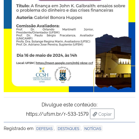
Secretaria-Geral
Secretaria de Governo
Gabinete de Segurança Institucional
Advocacia-Geral da União
Banco Central do Brasil
Planalto
Divulgue este conteúdo:
https://ufsm.br/r-533-1579
Copiar
para área de tran
Registrado em
,
,
DEFESAS
DESTAQUES
NOTÍCIAS