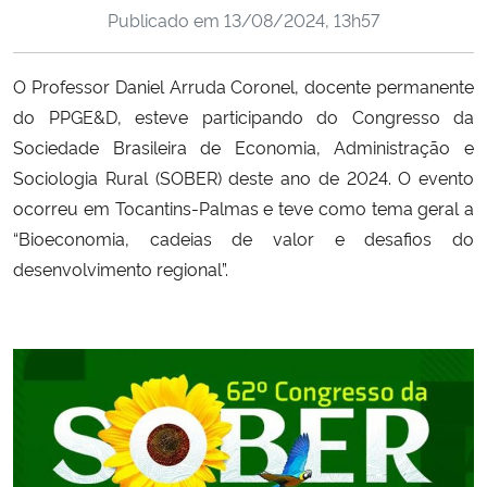
Publicado em
13/08/2024, 13h57
Ministério da Cidadania
Ministério da Saúde
O Professor Daniel Arruda Coronel, docente permanente
do PPGE&D, esteve participando do Congresso da
Ministério de Minas e Energia
Sociedade Brasileira de Economia, Administração e
Sociologia Rural (SOBER) deste ano de 2024. O evento
Ministério da Ciência, Tecnologia, Inovações e Comunicações
ocorreu em Tocantins-Palmas e teve como tema geral a
“Bioeconomia, cadeias de valor e desafios do
Ministério do Meio Ambiente
desenvolvimento regional”.
Ministério do Turismo
Ministério do Desenvolvimento Regional
Controladoria-Geral da União
Ministério da Mulher, da Família e dos Direitos Humanos