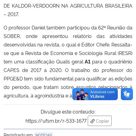
DE KALDOR-VERDOORN NA AGRICULTURA BRASILEIRA
– 2017.
O professor Daniel também participou da 62ª Reunião da
SOBER, onde apresentou relatório das atividades
desenvolvidas na revista, o qual é Editor Chefe. Ressalta-
se que a Revista de Economia e Sociologia Rural (RESR)
tem uma classificação Qualis geral
A1
para o quadriênio
CAPES de 2017 a 2020. O trabalho do professor do
PPGE&D tem sido fundamental para qualificar as edições
do período, que tratam sobre assuntos relacionados à
agricultura, à agroindústria e às questões rurais.
Divulgue este conteúdo:
https://ufsm.br/r-533-1677
Copiar
para área de trans
Registrado em
NOTÍCIAS