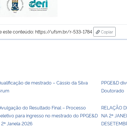
e este conteúdo:
https://ufsm.br/r-533-1784
Copiar
para área de
ualificação de mestrado – Cássio da Silva
PPGE&D divu
Brum
Doutorado
ivulgação do Resultado Final – Processo
RELAÇÃO D
eletivo para ingresso no mestrado do PPGE&D
NA 2ª JANE
 2ª Janela 2026
DESETEMBRO