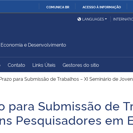
COMUNICA BR
ACESSO À INFORMAÇÃO
Ministério da Defesa
Ministério das Relações
Mini
IR
LANGUAGES
INTERNATI
Exteriores
PARA
O
Ministério da Cidadania
Ministério da Saúde
Mini
CONTEÚDO
Economia e Desenvolvimento
o
Contato
Links Úteis
Gestores do sítio
Ministério do
Controladoria-Geral da
Mini
Desenvolvimento Regional
União
Famí
Prazo para Submissão de Trabalhos – XI Seminário de Jove
Hum
o para Submissão de Tr
Advocacia-Geral da União
Banco Central do Brasil
Plan
ens Pesquisadores em 