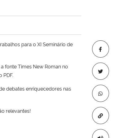
abalhos para o XI Seminário de
o a fonte Times New Roman no
o PDF.
 de debates enriquecedores nas
o relevantes!
Copiar para áre