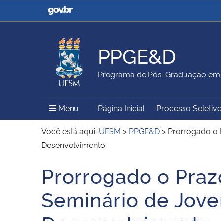
Casa Civil
Ministério da Justiça e
Segurança Pública
PPGE&D
Ministério da Agricultura,
Ministério da Educação
Programa de Pós-Graduação em 
Pecuária e Abastecimento
Menu Principal do Sítio
Menu
Página Inicial
Processo Seletiv
Ministério do Meio Ambiente
Ministério do Turismo
Você está aqui:
UFSM
>
PPGE&D
>
Prorrogado o 
Desenvolvimento
Prorrogado o Praz
Secretaria de Governo
Gabinete de Segurança
Início do conteúdo
Institucional
Seminário de Jov