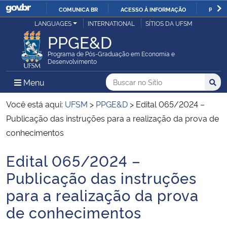
COMUNICA BR
ACESSO À INFORMAÇÃO
PARTI
Casa Civil
LANGUAGES
INTERNATIONAL
SÍTIOS DA UFSM
IR
PPGE&D
PARA
Ministério da Justiça e Segurança Pública
O
Programa de Pós-Graduação em Economia e
Desenvolvimento
CONTEÚDO
Ministério da Defesa
Buscar no no Sítio
Busca
Busca:
Menu Principal do Sítio
Menu
Busc
Ministério das Relações Exteriores
Você está aqui:
UFSM
>
PPGE&D
>
Edital 065/2024 –
Publicação das instruções para a realização da prova de
Ministério da Economia
conhecimentos
Edital 065/2024 –
Ministério da Infraestrutura
Início do conteúdo
Publicação das instruções
Ministério da Agricultura, Pecuária e Abastecimento
para a realização da prova
de conhecimentos
Ministério da Educação