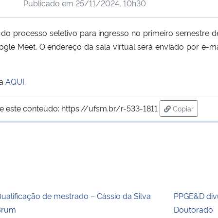
Publicado em
25/11/2024, 10h30
o processo seletivo para ingresso no primeiro semestre de
gle Meet. O endereço da sala virtual será enviado por e-ma
ma
AQUI
.
e este conteúdo:
https://ufsm.br/r-533-1811
Copiar
para área de
ualificação de mestrado – Cássio da Silva
PPGE&D divu
Brum
Doutorado