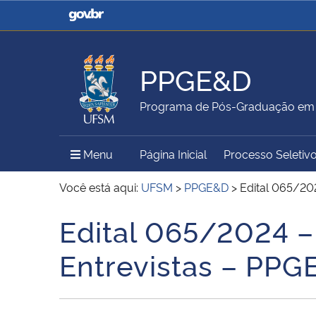
Casa Civil
Ministério da Justiça e
Segurança Pública
PPGE&D
Ministério da Agricultura,
Ministério da Educação
Programa de Pós-Graduação em 
Pecuária e Abastecimento
Menu Principal do Sítio
Menu
Página Inicial
Processo Seletiv
Ministério do Meio Ambiente
Ministério do Turismo
Você está aqui:
UFSM
>
PPGE&D
>
Edital 065/20
Edital 065/2024 
Início do conteúdo
Secretaria de Governo
Gabinete de Segurança
Entrevistas – PP
Institucional