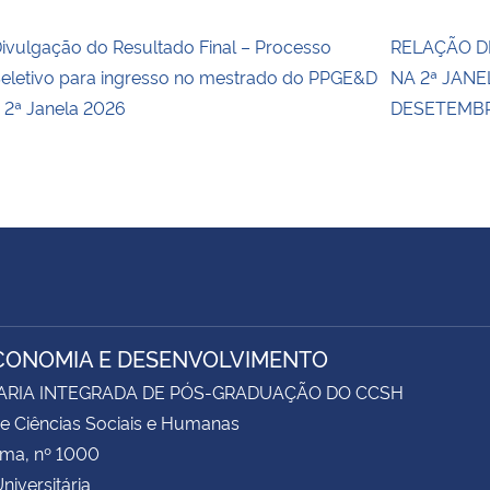
ivulgação do Resultado Final – Processo
RELAÇÃO D
eletivo para ingresso no mestrado do PPGE&D
NA 2ª JANE
 2ª Janela 2026
DESETEMBRO
CONOMIA E DESENVOLVIMENTO
ARIA INTEGRADA DE PÓS-GRADUAÇÃO DO CCSH
e Ciências Sociais e Humanas
ima, nº 1000
niversitária