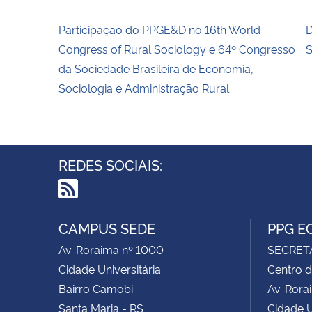
Participação do PPGE&D no 16th World
D
Congress of Rural Sociology e 64º Congresso
S
da Sociedade Brasileira de Economia,
–
Sociologia e Administração Rural
REDES SOCIAIS:
RSS
CAMPUS SEDE
PPG E
Av. Roraima nº 1000
SECRET
Cidade Universitária
Centro d
Bairro Camobi
Av. Rora
Santa Maria - RS
Cidade U