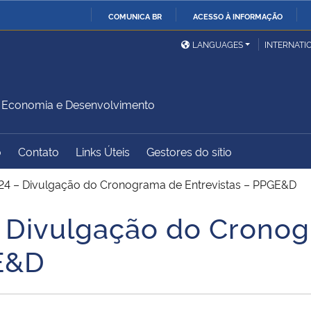
COMUNICA BR
ACESSO À INFORMAÇÃO
Ministério da Defesa
Ministério das Relações
Mini
IR
LANGUAGES
INTERNATI
Exteriores
PARA
O
Ministério da Cidadania
Ministério da Saúde
Mini
CONTEÚDO
Economia e Desenvolvimento
o
Contato
Links Úteis
Gestores do sítio
Ministério do
Controladoria-Geral da
Mini
Desenvolvimento Regional
União
Famí
24 – Divulgação do Cronograma de Entrevistas – PPGE&D
Hum
– Divulgação do Crono
Advocacia-Geral da União
Banco Central do Brasil
Plan
GE&D