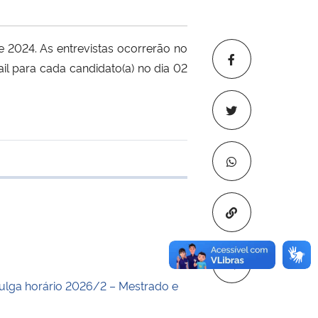
 2024. As entrevistas ocorrerão no
il para cada candidato(a) no dia 02
 transferência
Copiar para áre
lga horário 2026/2 – Mestrado e