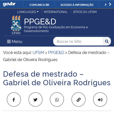
COMUNICA BR
ACESSO À INFORMAÇÃO
PARTI
Casa Civil
LANGUAGES
INTERNATIONAL
SÍTIOS DA UFSM
IR
PPGE&D
PARA
Ministério da Justiça e Segurança Pública
O
Programa de Pós-Graduação em Economia e
Desenvolvimento
CONTEÚDO
Ministério da Defesa
Buscar no no Sítio
Busca
Busca:
Menu Principal do Sítio
Menu
Busc
Ministério das Relações Exteriores
Você está aqui:
UFSM
>
PPGE&D
>
Defesa de mestrado –
Gabriel de Oliveira Rodrigues
Ministério da Economia
Defesa de mestrado –
Início do conteúdo
Ministério da Infraestrutura
Gabriel de Oliveira Rodrigues
Ministério da Agricultura, Pecuária e Abastecimento
Copiar para área 
Ministério da Educação