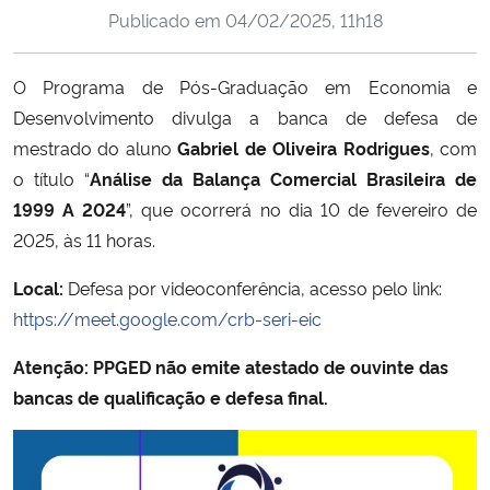
Publicado em
04/02/2025, 11h18
Ministério da Cidadania
Ministério da Saúde
O Programa de Pós-Graduação em Economia e
Desenvolvimento divulga a banca de defesa de
Ministério de Minas e Energia
mestrado do aluno
Gabriel de Oliveira Rodrigues
, com
o título “
Análise da Balança Comercial Brasileira de
Ministério da Ciência, Tecnologia, Inovações e Comunicações
1999 A 2024
”,
que ocorrerá no dia 10 de fevereiro de
2025, às 11 horas.
Ministério do Meio Ambiente
Local:
Defesa por videoconferência, acesso pelo link:
Ministério do Turismo
https://meet.google.com/crb-seri-eic
Atenção: PPGED não emite atestado de ouvinte das
Ministério do Desenvolvimento Regional
bancas de qualificação e defesa final.
Controladoria-Geral da União
Ministério da Mulher, da Família e dos Direitos Humanos