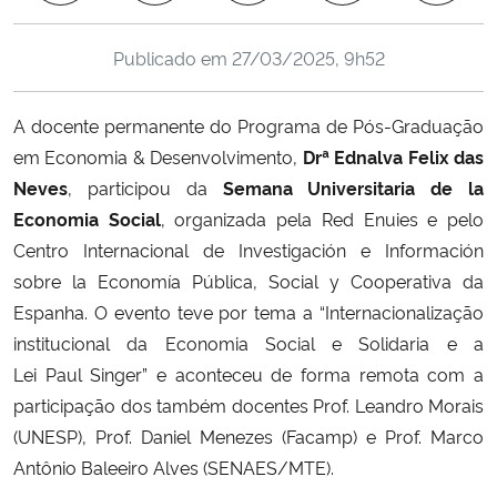
Ministério da Cidadania
Publicado em
27/03/2025, 9h52
Ministério da Saúde
A docente permanente do Programa de Pós-Graduação
Ministério de Minas e Energia
em Economia & Desenvolvimento,
Drª Ednalva Felix das
Neves
, participou da
Semana Universitaria de la
Ministério da Ciência, Tecnologia, Inovações e Comunicações
Economia Social
, organizada pela Red Enuies e pelo
Centro Internacional de Investigación e Información
Ministério do Meio Ambiente
sobre la Economía Pública, Social y Cooperativa da
Espanha. O evento teve por tema a “Internacionalização
Ministério do Turismo
institucional da Economia Social e Solidaria e a
Lei Paul Singer” e aconteceu de forma remota com a
Ministério do Desenvolvimento Regional
participação dos também docentes Prof. Leandro Morais
Controladoria-Geral da União
(UNESP), Prof. Daniel Menezes (Facamp) e Prof. Marco
Antônio Baleeiro Alves (SENAES/MTE).
Ministério da Mulher, da Família e dos Direitos Humanos