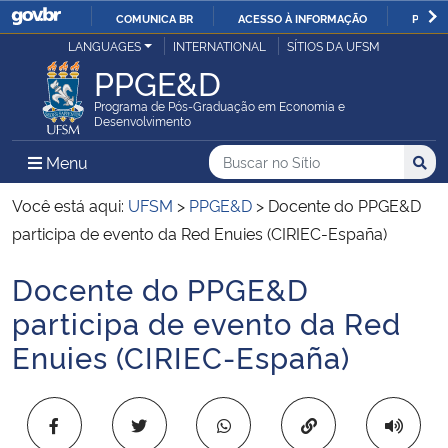
COMUNICA BR
ACESSO À INFORMAÇÃO
PARTI
Casa Civil
LANGUAGES
INTERNATIONAL
SÍTIOS DA UFSM
IR
PPGE&D
PARA
Ministério da Justiça e Segurança Pública
O
Programa de Pós-Graduação em Economia e
Desenvolvimento
CONTEÚDO
Ministério da Defesa
Buscar no no Sítio
Busca
Busca:
Menu Principal do Sítio
Menu
Busc
Ministério das Relações Exteriores
Você está aqui:
UFSM
>
PPGE&D
>
Docente do PPGE&D
participa de evento da Red Enuies (CIRIEC-España)
Ministério da Economia
Docente do PPGE&D
Início do conteúdo
Ministério da Infraestrutura
participa de evento da Red
Enuies (CIRIEC-España)
Ministério da Agricultura, Pecuária e Abastecimento
Ministério da Educação
Copiar para área 