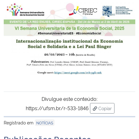
Secretaria-Geral
Secretaria de Governo
Gabinete de Segurança Institucional
Advocacia-Geral da União
Banco Central do Brasil
Planalto
Divulgue este conteúdo:
https://ufsm.br/r-533-1846
Copiar
para área de tran
Registrado em
NOTÍCIAS
Publicações Recentes