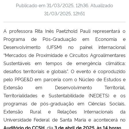
Publicado em
31/03/2025, 12h36
. Atualizado
Ministério da Cidadania
31/03/2025, 12h51
Ministério da Saúde
A professora Rita Inês Paetzhold Pauli representará o
Ministério de Minas e Energia
Programa de Pós-Graduação em Economia e
Desenvolvimento (UFSM) no painel internacional
Ministério da Ciência, Tecnologia, Inovações e Comunicações
“Mercados de Proximidade e Circuitos Agroalimentares
Sustentáveis em tempos de emergência climática:
Ministério do Meio Ambiente
desafios territoriais e globais”. O evento é coproduzido
pelo PPGE&D em parceria com o Núcleo de Estudos e
Ministério do Turismo
Extensão em Desenvolvimento Territorial,
Territorialidades e Sustentabilidade (NEDETS) e os
Ministério do Desenvolvimento Regional
programas de pós-graduação em Ciências Sociais,
Extensão Rural e Relações Internacionais da
Controladoria-Geral da União
Universidade Federal de Santa Maria e acontecerá no
Auditório do CCSH
, dia
3 de abril de 2025, às 14 horas
.
Ministério da Mulher, da Família e dos Direitos Humanos