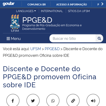
COMUNICA BR
ACESSO À INFORMAÇÃO
PARTI
Casa Civil
LANGUAGES
INTERNATIONAL
SÍTIOS DA UFSM
IR
PPGE&D
PARA
Ministério da Justiça e Segurança Pública
O
Programa de Pós-Graduação em Economia e
Desenvolvimento
CONTEÚDO
Ministério da Defesa
Buscar no no Sítio
Busca
Busca:
Menu Principal do Sítio
Menu
Busc
Ministério das Relações Exteriores
Você está aqui:
UFSM
>
PPGE&D
>
Discente e Docente do
PPGE&D promovem Oficina sobre IDE
Ministério da Economia
Discente e Docente do
Início do conteúdo
Ministério da Infraestrutura
PPGE&D promovem Oficina
sobre IDE
Ministério da Agricultura, Pecuária e Abastecimento
Ministério da Educação
Copiar para área 