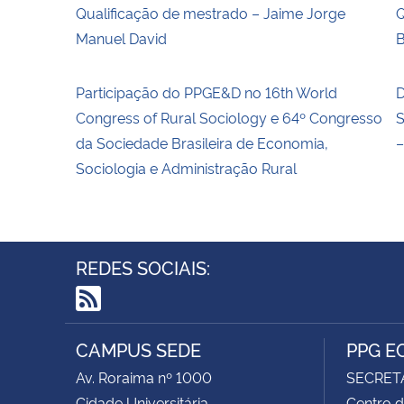
Qualificação de mestrado – Jaime Jorge
Q
Manuel David
Participação do PPGE&D no 16th World
D
Congress of Rural Sociology e 64º Congresso
S
da Sociedade Brasileira de Economia,
–
Sociologia e Administração Rural
REDES SOCIAIS:
RSS
CAMPUS SEDE
PPG E
Av. Roraima nº 1000
SECRET
Cidade Universitária
Centro d