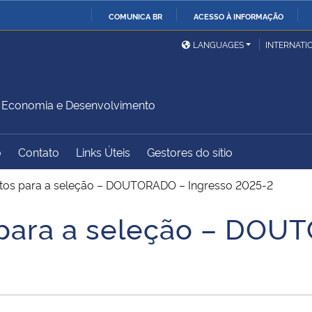
COMUNICA BR
ACESSO À INFORMAÇÃO
Ministério da Defesa
Ministério das Relações
Mini
IR
LANGUAGES
INTERNATI
Exteriores
PARA
O
Ministério da Cidadania
Ministério da Saúde
Mini
CONTEÚDO
Economia e Desenvolvimento
o
Contato
Links Úteis
Gestores do sítio
Ministério do
Controladoria-Geral da
Mini
Desenvolvimento Regional
União
Famí
tos para a seleção – DOUTORADO – Ingresso 2025-2
Hum
 para a seleção – DOU
Advocacia-Geral da União
Banco Central do Brasil
Plan