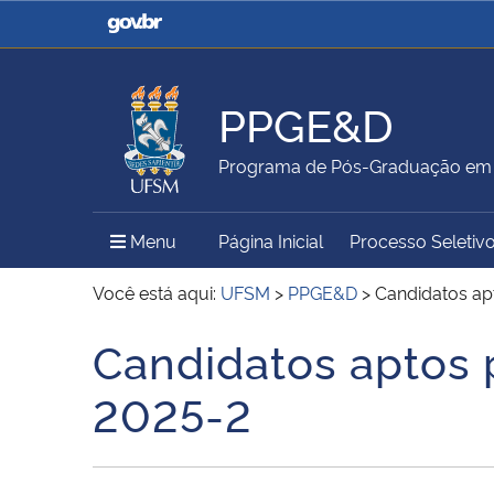
Casa Civil
Ministério da Justiça e
Segurança Pública
PPGE&D
Ministério da Agricultura,
Ministério da Educação
Programa de Pós-Graduação em 
Pecuária e Abastecimento
Menu Principal do Sítio
Menu
Página Inicial
Processo Seletiv
Ministério do Meio Ambiente
Ministério do Turismo
Você está aqui:
UFSM
>
PPGE&D
>
Candidatos ap
Candidatos aptos
Início do conteúdo
Secretaria de Governo
Gabinete de Segurança
2025-2
Institucional