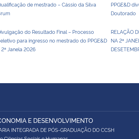
ualificação de mestrado – Cássio da Silva
PPGE&D divu
Brum
Doutorado
ivulgação do Resultado Final – Processo
RELAÇÃO D
eletivo para ingresso no mestrado do PPGE&D
NA 2ª JANE
 2ª Janela 2026
DESETEMBRO
CONOMIA E DESENVOLVIMENTO
ARIA INTEGRADA DE PÓS-GRADUAÇÃO DO CCSH
e Ciências Sociais e Humanas