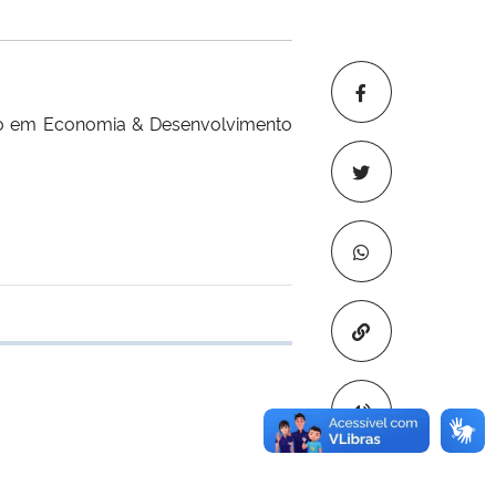
ão em Economia & Desenvolvimento
Copiar para áre
e transferência