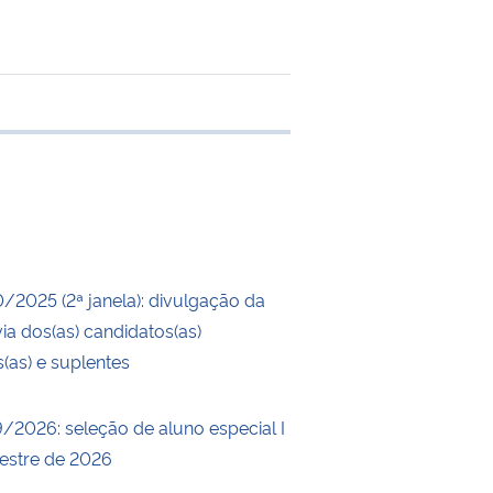
 transferência
0/2025 (2ª janela): divulgação da
ia dos(as) candidatos(as)
s(as) e suplentes
9/2026: seleção de aluno especial I
estre de 2026