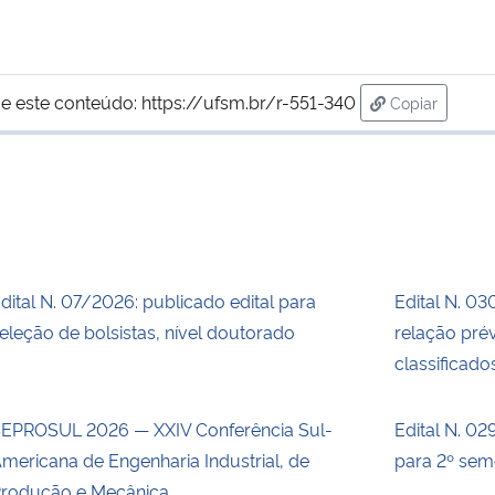
e este conteúdo:
https://ufsm.br/r-551-340
Copiar
para área de
dital N. 07/2026: publicado edital para
Edital N. 03
eleção de bolsistas, nível doutorado
relação prév
classificado
EPROSUL 2026 — XXIV Conferência Sul-
Edital N. 02
mericana de Engenharia Industrial, de
para 2º sem
rodução e Mecânica