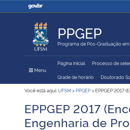
Casa Civil
Ministério da Justiça e
Segurança Pública
PPGEP
Ministério da Agricultura,
Ministério da Educação
Programa de Pós-Graduação em 
Pecuária e Abastecimento
Página Inicial
Processo de sele
Ministério do Meio Ambiente
Ministério do Turismo
Menu Principal do Sítio
Menu
Grade de horário
Doutorado S
Você está aqui:
UFSM
>
PPGEP
>
EPPGEP 2017 (E
Secretaria de Governo
Gabinete de Segurança
EPPGEP 2017 (Enc
Início do conteúdo
Institucional
Engenharia de Pr