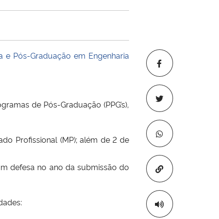
a e Pós-Graduação em Engenharia
rogramas de Pós-Graduação (PPG’s),
do Profissional (MP); além de 2 de
 com defesa no ano da submissão do
Copiar para áre
dades: