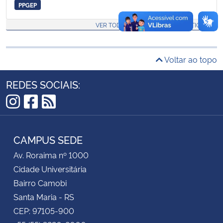
PPGEP
Secretaria-Geral
VER TODAS AS DEFESAS DESTE SÍTIO
Secretaria de Governo
Voltar ao topo
Gabinete de Segurança Institucional
REDES SOCIAIS:
Advocacia-Geral da União
Instagram
Facebook
RSS
Banco Central do Brasil
CAMPUS SEDE
Av. Roraima nº 1000
Planalto
Cidade Universitária
Bairro Camobi
Santa Maria - RS
CEP: 97105-900