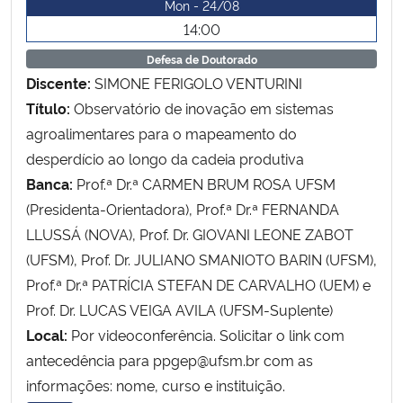
Mon - 24/08
Ministério da Cidadania
14:00
Defesa de Doutorado
Ministério da Saúde
Discente:
SIMONE FERIGOLO VENTURINI
Título:
Observatório de inovação em sistemas
Ministério de Minas e Energia
agroalimentares para o mapeamento do
desperdício ao longo da cadeia produtiva
Ministério da Ciência, Tecnologia, Inovações e Comunicações
Banca:
Prof.ª Dr.ª CARMEN BRUM ROSA UFSM
Ministério do Meio Ambiente
(Presidenta-Orientadora), Prof.ª Dr.ª FERNANDA
LLUSSÁ (NOVA), Prof. Dr. GIOVANI LEONE ZABOT
Ministério do Turismo
(UFSM), Prof. Dr. JULIANO SMANIOTO BARIN (UFSM),
Prof.ª Dr.ª PATRÍCIA STEFAN DE CARVALHO (UEM) e
Ministério do Desenvolvimento Regional
Prof. Dr. LUCAS VEIGA AVILA (UFSM-Suplente)
Local:
Por videoconferência. Solicitar o link com
Controladoria-Geral da União
antecedência para ppgep@ufsm.br com as
informações: nome, curso e instituição.
Ministério da Mulher, da Família e dos Direitos Humanos