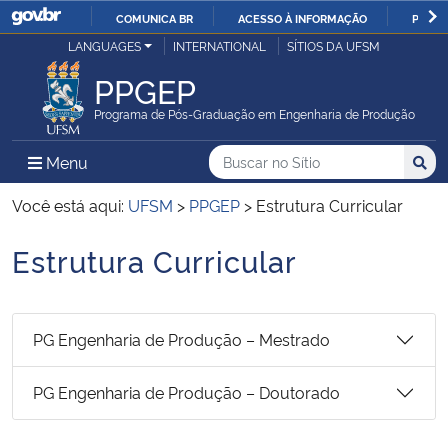
COMUNICA BR
ACESSO À INFORMAÇÃO
PARTI
Casa Civil
LANGUAGES
INTERNATIONAL
SÍTIOS DA UFSM
IR
PARA
PPGEP
Ministério da Justiça e Segurança Pública
O
Programa de Pós-Graduação em Engenharia de Produção
CONTEÚDO
Ministério da Defesa
Buscar no no Sítio
Busca
Busca:
Menu Principal do Sítio
Menu
Busc
Ministério das Relações Exteriores
Você está aqui:
UFSM
>
PPGEP
>
Estrutura Curricular
Estrutura Curricular
Ministério da Economia
Início do conteúdo
Ministério da Infraestrutura
PG Engenharia de Produção – Mestrado
Ministério da Agricultura, Pecuária e Abastecimento
PG Engenharia de Produção – Doutorado
Ministério da Educação