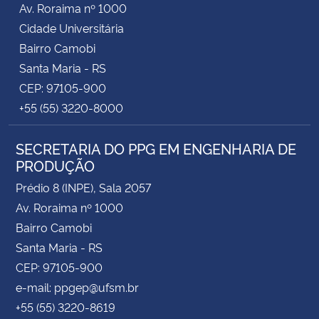
Av. Roraima nº 1000
Cidade Universitária
Secretaria-Geral
Bairro Camobi
Santa Maria - RS
Secretaria de Governo
CEP: 97105-900
+55 (55) 3220-8000
Gabinete de Segurança Institucional
SECRETARIA DO PPG EM ENGENHARIA DE
Advocacia-Geral da União
PRODUÇÃO
Banco Central do Brasil
Prédio 8 (INPE), Sala 2057
Av. Roraima nº 1000
Planalto
Bairro Camobi
Santa Maria - RS
CEP: 97105-900
e-mail: ppgep@ufsm.br
+55 (55) 3220-8619