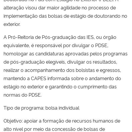
Ministério da Cidadania
alteração visou dar maior agilidade no processo de
implementação das bolsas de estágio de doutorando no
Ministério da Saúde
exterior.
A Pró-Reitoria de Pós-graduação das IES, ou órgão
Ministério de Minas e Energia
equivalente, é responsável por divulgar o PDSE,
Ministério da Ciência, Tecnologia, Inovações e Comunicações
homologar as candidaturas aprovadas pelos programas
de pós-graduação elegíveis, divulgar os resultados,
Ministério do Meio Ambiente
realizar o acompanhamento dos bolsistas e egressos,
mantendo a CAPES informada sobre o andamento do
Ministério do Turismo
estágio no exterior e garantindo o cumprimento das
normas do PDSE.
Ministério do Desenvolvimento Regional
Tipo de programa: bolsa individual
Controladoria-Geral da União
Objetivo: apoiar a formação de recursos humanos de
alto nível por meio da concessão de bolsas de
Ministério da Mulher, da Família e dos Direitos Humanos