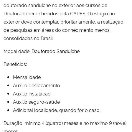
doutorado sanduíche no exterior aos cursos de
Doutorado reconhecidos pela CAPES. O estágio no
Secretaria-Geral
exterior deve contemplar, prioritariamente, a realização
de pesquisas em áreas do conhecimento menos
Secretaria de Governo
consolidadas no Brasil.
Gabinete de Segurança Institucional
Modalidade:
Doutorado Sanduíche
Advocacia-Geral da União
Benefícios:
Banco Central do Brasil
Mensalidade
Auxílio deslocamento
Planalto
Auxílio instalação
Auxílio seguro-saúde
Adicional localidade, quando for o caso.
Duração: mínimo 4 (quatro) meses e no máximo 9 (nove)
meses.