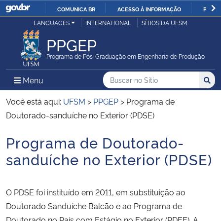
COMUNICA BR
ACESSO À INFORMAÇÃO
PARTI
Casa Civil
LANGUAGES
INTERNATIONAL
SÍTIOS DA UFSM
IR
PARA
PPGEP
Ministério da Justiça e Segurança Pública
O
Programa de Pós-Graduação em Engenharia de Produção
CONTEÚDO
Ministério da Defesa
Buscar no no Sítio
Busca
Busca:
Menu Principal do Sítio
Menu
Busc
Ministério das Relações Exteriores
Você está aqui:
UFSM
>
PPGEP
>
Programa de
Doutorado-sanduíche no Exterior (PDSE)
Ministério da Economia
Programa de Doutorado-
Início do conteúdo
Ministério da Infraestrutura
sanduíche no Exterior (PDSE)
Ministério da Agricultura, Pecuária e Abastecimento
O PDSE foi instituído em 2011, em substituição ao
Ministério da Educação
Doutorado Sanduíche Balcão e ao Programa de
Doutorado no País com Estágio no Exterior (PDEE). A