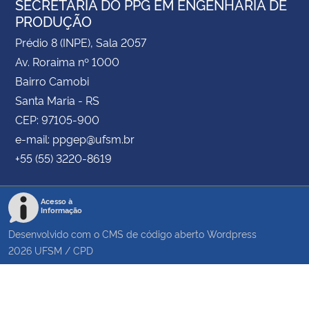
SECRETARIA DO PPG EM ENGENHARIA DE
PRODUÇÃO
Prédio 8 (INPE), Sala 2057
Av. Roraima nº 1000
Bairro Camobi
Santa Maria - RS
CEP: 97105-900
e-mail: ppgep@ufsm.br
+55 (55) 3220-8619
Acesso à
Informação
Desenvolvido com o CMS de código aberto
Wordpress
2026
UFSM
/
CPD