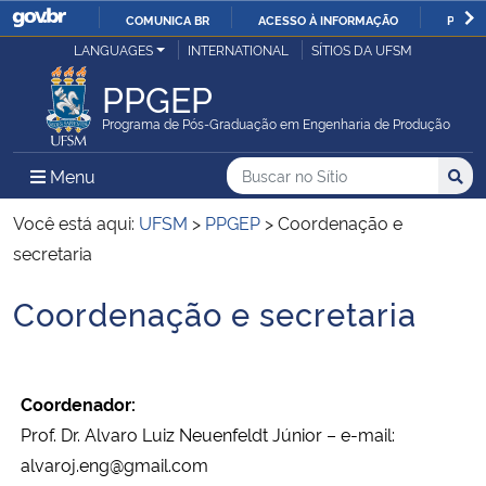
COMUNICA BR
ACESSO À INFORMAÇÃO
PARTI
Casa Civil
LANGUAGES
INTERNATIONAL
SÍTIOS DA UFSM
IR
PARA
PPGEP
Ministério da Justiça e Segurança Pública
O
Programa de Pós-Graduação em Engenharia de Produção
CONTEÚDO
Ministério da Defesa
Buscar no no Sítio
Busca
Busca:
Menu Principal do Sítio
Menu
Busc
Ministério das Relações Exteriores
Você está aqui:
UFSM
>
PPGEP
>
Coordenação e
secretaria
Ministério da Economia
Coordenação e secretaria
Início do conteúdo
Ministério da Infraestrutura
Ministério da Agricultura, Pecuária e Abastecimento
Coordenador:
Prof. Dr. Alvaro Luiz Neuenfeldt Júnior – e-mail:
Ministério da Educação
alvaroj.eng@gmail.com