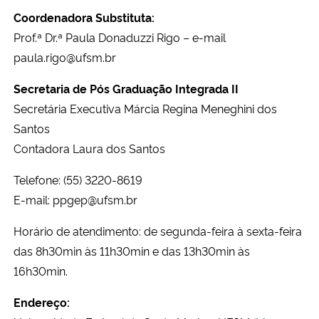
Ministério da Cidadania
Coordenadora Substituta:
Prof.ª Dr.ª Paula Donaduzzi Rigo – e-mail
Ministério da Saúde
paula.rigo@ufsm.br
Secretaria de Pós Graduação Integrada II
Ministério de Minas e Energia
Secretária Executiva Márcia Regina Meneghini dos
Ministério da Ciência, Tecnologia, Inovações e Comunicações
Santos
Contadora Laura dos Santos
Ministério do Meio Ambiente
Telefone: (55) 3220-8619
E-mail: ppgep@ufsm.br
Ministério do Turismo
Horário de atendimento: de segunda-feira à sexta-feira
Ministério do Desenvolvimento Regional
das 8h30min às 11h30min e das 13h30min às
16h30min.
Controladoria-Geral da União
Endereço:
Ministério da Mulher, da Família e dos Direitos Humanos