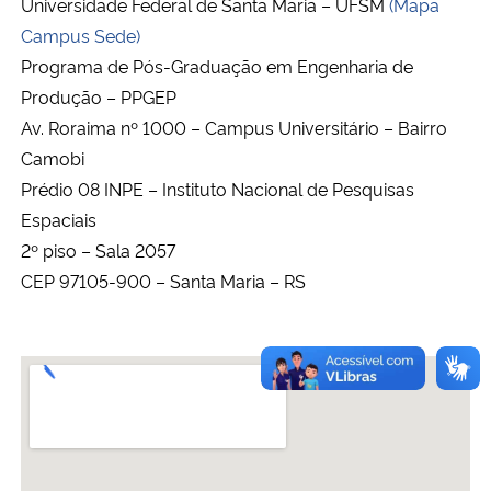
Universidade Federal de Santa Maria – UFSM
(Mapa
Campus Sede)
Secretaria-Geral
Programa de Pós-Graduação em Engenharia de
Produção – PPGEP
Secretaria de Governo
Av. Roraima nº 1000 – Campus Universitário – Bairro
Camobi
Gabinete de Segurança Institucional
Prédio 08 INPE – Instituto Nacional de Pesquisas
Espaciais
Advocacia-Geral da União
2º piso – Sala 2057
CEP 97105-900 – Santa Maria – RS
Banco Central do Brasil
Planalto