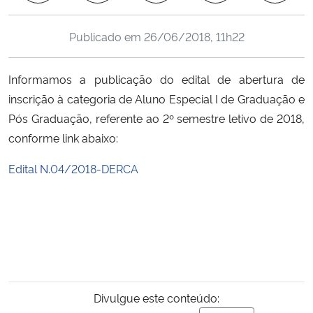
Ministério da Cidadania
Publicado em
26/06/2018, 11h22
Ministério da Saúde
Informamos a publicação do edital de abertura de
Ministério de Minas e Energia
inscrição à categoria de Aluno Especial I de Graduação e
Pós Graduação, referente ao 2º semestre letivo de 2018,
Ministério da Ciência, Tecnologia, Inovações e Comunicações
conforme link abaixo:
Ministério do Meio Ambiente
Edital N.04/2018-DERCA
Ministério do Turismo
Ministério do Desenvolvimento Regional
Controladoria-Geral da União
Divulgue este conteúdo:
Ministério da Mulher, da Família e dos Direitos Humanos