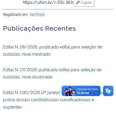
https://ufsm.br/r-551-363
Copiar
para área de trans
Secretaria-Geral
Registrado em
NOTÍCIAS
Publicações Recentes
Secretaria de Governo
Gabinete de Segurança Institucional
Edital N. 08/2026: publicado edital para seleção de
Advocacia-Geral da União
bolsistas, nível mestrado
Banco Central do Brasil
Edital N. 07/2026: publicado edital para seleção de
bolsistas, nível doutorado
Planalto
Edital N. 030/2025 (2ª janela): divulgação da relação
prévia dos(as) candidatos(as) classificados(as) e
suplentes