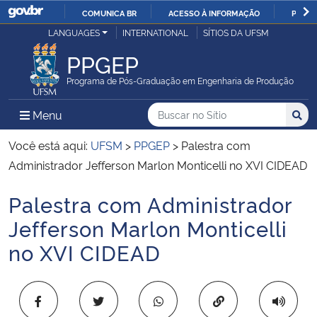
COMUNICA BR
ACESSO À INFORMAÇÃO
PARTI
Casa Civil
LANGUAGES
INTERNATIONAL
SÍTIOS DA UFSM
IR
PARA
PPGEP
Ministério da Justiça e Segurança Pública
O
Programa de Pós-Graduação em Engenharia de Produção
CONTEÚDO
Ministério da Defesa
Buscar no no Sítio
Busca
Busca:
Menu Principal do Sítio
Menu
Busc
Ministério das Relações Exteriores
Você está aqui:
UFSM
>
PPGEP
>
Palestra com
Administrador Jefferson Marlon Monticelli no XVI CIDEAD
Ministério da Economia
Palestra com Administrador
Início do conteúdo
Ministério da Infraestrutura
Jefferson Marlon Monticelli
no XVI CIDEAD
Ministério da Agricultura, Pecuária e Abastecimento
Ministério da Educação
Copiar para área 