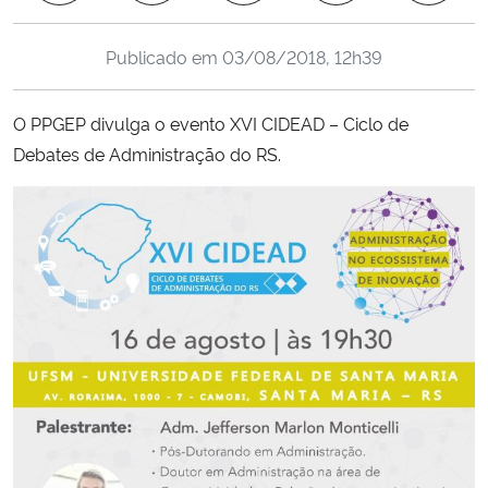
Ministério da Cidadania
Publicado em
03/08/2018, 12h39
Ministério da Saúde
O PPGEP divulga o evento XVI CIDEAD – Ciclo de
Ministério de Minas e Energia
Debates de Administração do RS.
Ministério da Ciência, Tecnologia, Inovações e Comunicações
Ministério do Meio Ambiente
Ministério do Turismo
Ministério do Desenvolvimento Regional
Controladoria-Geral da União
Ministério da Mulher, da Família e dos Direitos Humanos