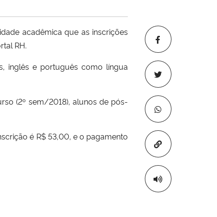
idade acadêmica que as inscrições
rtal RH.
ês, inglês e português como língua
urso (2º sem/2018), alunos de pós-
 inscrição é R$ 53,00, e o pagamento
Copiar para áre