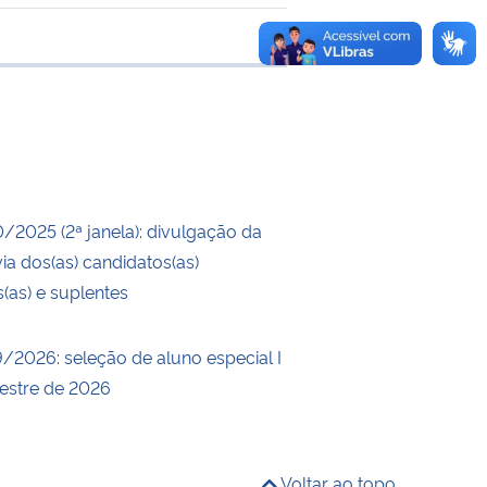
 transferência
0/2025 (2ª janela): divulgação da
ia dos(as) candidatos(as)
s(as) e suplentes
9/2026: seleção de aluno especial I
estre de 2026
Voltar ao topo