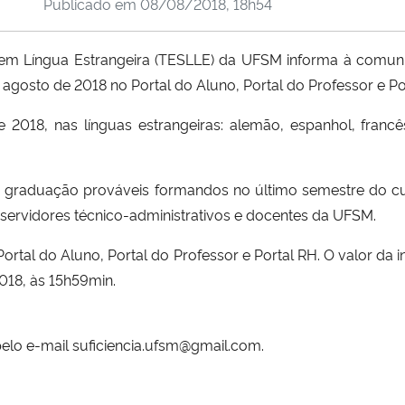
Publicado em
08/08/2018, 18h54
a em Língua Estrangeira (TESLLE) da UFSM informa à comun
agosto de 2018 no Portal do Aluno, Portal do Professor e Po
 2018, nas línguas estrangeiras: alemão, espanhol, franc
s de graduação prováveis formandos no último semestre do c
servidores técnico-administrativos e docentes da UFSM.
Portal do Aluno, Portal do Professor e Portal RH
. O valor da
018, às 15h59min.
elo e-mail suficiencia.ufsm@gmail.com.