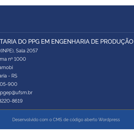
TARIA DO PPG EM ENGENHARIA DE PRODUÇÃO
 (INPE), Sala 2057
ima nº 1000
Camobi
ria - RS
105-900
 ppgep@ufsm.br
 3220-8619
Desenvolvido com o CMS de código aberto
Wordpress