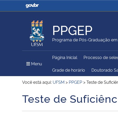
Casa Civil
Ministério da Justiça e
Segurança Pública
PPGEP
Ministério da Agricultura,
Ministério da Educação
Programa de Pós-Graduação em 
Pecuária e Abastecimento
Página Inicial
Processo de sele
Ministério do Meio Ambiente
Ministério do Turismo
Menu Principal do Sítio
Menu
Grade de horário
Doutorado S
Você está aqui:
UFSM
>
PPGEP
>
Teste de Sufici
Secretaria de Governo
Gabinete de Segurança
Teste de Suficiên
Início do conteúdo
Institucional