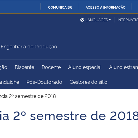
COMUNICA BR
ACESSO À INFORMAÇÃO
Ministério da Defesa
Ministério das Relações
Mini
IR
LANGUAGES
INTERNATI
Exteriores
PARA
O
Ministério da Cidadania
Ministério da Saúde
Mini
CONTEÚDO
Engenharia de Produção
ção
Discente
Docente
Aluno especial
Aluno estran
Ministério do
Controladoria-Geral da
Mini
Desenvolvimento Regional
União
Famí
anduíche
Pós-Doutorado
Gestores do sítio
Hum
ência 2º semestre de 2018
Advocacia-Geral da União
Banco Central do Brasil
Plan
cia 2º semestre de 201