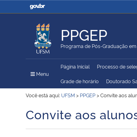
Casa Civil
Ministério da Justiça e
Segurança Pública
PPGEP
Ministério da Agricultura,
Ministério da Educação
Programa de Pós-Graduação em 
Pecuária e Abastecimento
Página Inicial
Processo de sele
Ministério do Meio Ambiente
Ministério do Turismo
Menu Principal do Sítio
Menu
Grade de horário
Doutorado S
Você está aqui:
UFSM
>
PPGEP
>
Convite aos al
Secretaria de Governo
Gabinete de Segurança
Convite aos aluno
Início do conteúdo
Institucional