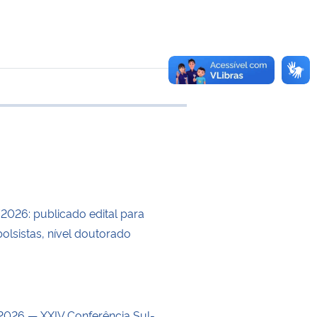
 transferência
/2026: publicado edital para
olsistas, nível doutorado
026 — XXIV Conferência Sul-