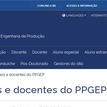
COMUNICA BR
ACESSO À INFORMAÇÃO
Ministério da Defesa
Ministério das Relações
Mini
IR
LANGUAGES
INTERNATI
Exteriores
PARA
O
Ministério da Cidadania
Ministério da Saúde
Mini
CONTEÚDO
Engenharia de Produção
ção
Discente
Docente
Aluno especial
Aluno estran
Ministério do
Controladoria-Geral da
Mini
Desenvolvimento Regional
União
Famí
anduíche
Pós-Doutorado
Gestores do sítio
Hum
unos e docentes do PPGEP
Advocacia-Geral da União
Banco Central do Brasil
Plan
s e docentes do PPGEP