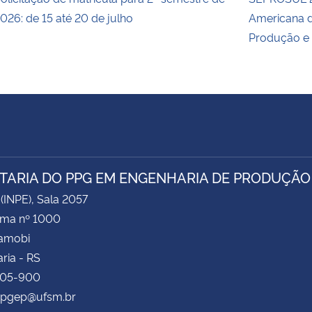
026: de 15 até 20 de julho
Americana d
Produção e
TARIA DO PPG EM ENGENHARIA DE PRODUÇÃO
 (INPE), Sala 2057
ima nº 1000
Camobi
ria - RS
105-900
 ppgep@ufsm.br