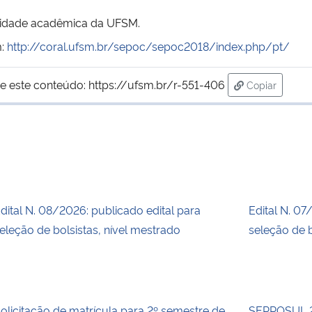
nidade acadêmica da UFSM.
m:
http://coral.ufsm.br/sepoc/sepoc2018/index.php/pt/
e este conteúdo:
https://ufsm.br/r-551-406
Copiar
para área de
dital N. 08/2026: publicado edital para
Edital N. 07
eleção de bolsistas, nível mestrado
seleção de b
olicitação de matrícula para 2º semestre de
SEPROSUL 2