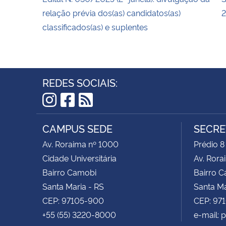
relação prévia dos(as) candidatos(as)
2
classificados(as) e suplentes
REDES SOCIAIS:
Instagram
Facebook
RSS
CAMPUS SEDE
SECRE
Av. Roraima nº 1000
Prédio 8
Cidade Universitária
Av. Rora
Bairro Camobi
Bairro 
Santa Maria - RS
Santa Ma
CEP: 97105-900
CEP: 97
+55 (55) 3220-8000
e-mail: