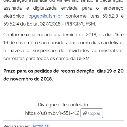
assinada e digitalizada enviada para o endereço
Secretaria-Geral
eletrônico:
ppgep@ufsm.br
, conforme itens 59.5.2.3 e
59.5.2.4 do Edital 027/2018 – PRPGP/UFSM.
Secretaria de Governo
Conforme o calendário acadêmico de 2018, os dias 15 e
16 de novembro são considerados como dias não letivos
Gabinete de Segurança Institucional
e haverá a suspensão de atividades administrativas
correlatas para todos os campi da UFSM.
Advocacia-Geral da União
Prazo para os pedidos de reconsideração: dias 19 e 20
Banco Central do Brasil
de novembro de 2018.
Planalto
Divulgue este conteúdo:
https://ufsm.br/r-551-412
Copiar
para área de trans
Registrado em
NOTÍCIAS