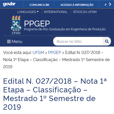
COMUNICA BR
ACESSO À INFORMAÇÃO
PARTI
Casa Civil
LANGUAGES
INTERNATIONAL
SÍTIOS DA UFSM
IR
PARA
PPGEP
Ministério da Justiça e Segurança Pública
O
Programa de Pós-Graduação em Engenharia de Produção
CONTEÚDO
Ministério da Defesa
Buscar no no Sítio
Busca
Busca:
Menu Principal do Sítio
Menu
Busc
Ministério das Relações Exteriores
Você está aqui:
UFSM
>
PPGEP
>
Edital N. 027/2018 –
Nota 1ª Etapa – Classificação – Mestrado 1º Semestre de
Ministério da Economia
2019
Edital N. 027/2018 – Nota 1ª
Ministério da Infraestrutura
Início do conteúdo
Etapa – Classificação –
Ministério da Agricultura, Pecuária e Abastecimento
Mestrado 1º Semestre de
2019
Ministério da Educação