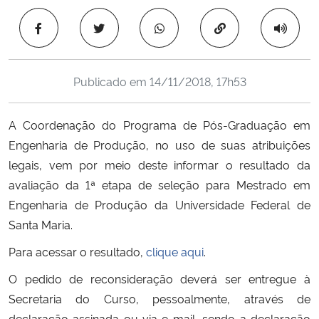
Ministério da Cidadania
Copiar para área 
Ministério da Saúde
Publicado em
14/11/2018, 17h53
Ministério de Minas e Energia
A Coordenação do Programa de Pós-Graduação em
Ministério da Ciência, Tecnologia, Inovações e Comunicações
Engenharia de Produção, no uso de suas atribuições
legais, vem por meio deste informar o resultado da
Ministério do Meio Ambiente
avaliação da 1ª etapa de seleção para Mestrado em
Ministério do Turismo
Engenharia de Produção da Universidade Federal de
Santa Maria.
Ministério do Desenvolvimento Regional
Para acessar o resultado,
clique aqui
.
Controladoria-Geral da União
O pedido de reconsideração deverá ser entregue à
Secretaria do Curso, pessoalmente, através de
Ministério da Mulher, da Família e dos Direitos Humanos
declaração assinada ou via e-mail, sendo a declaração